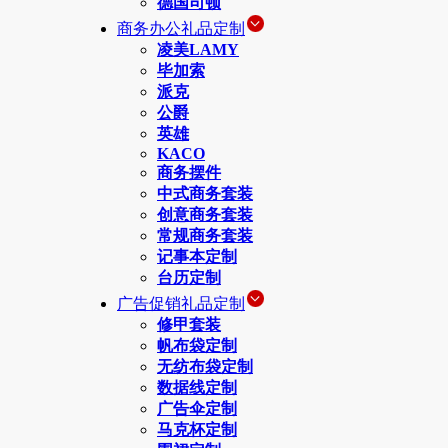
德国司顿
商务办公礼品定制
凌美LAMY
毕加索
派克
公爵
英雄
KACO
商务摆件
中式商务套装
创意商务套装
常规商务套装
记事本定制
台历定制
广告促销礼品定制
修甲套装
帆布袋定制
无纺布袋定制
数据线定制
广告伞定制
马克杯定制