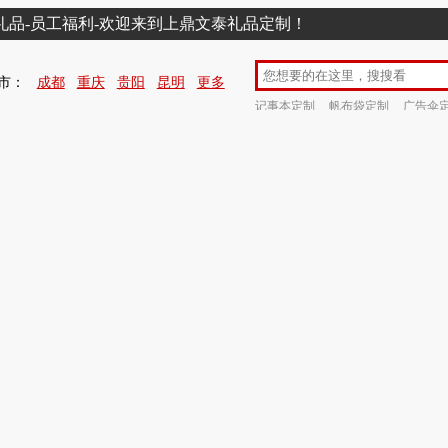
销礼品-员工福利-欢迎来到上鼎文泰礼品定制！
市：
成都
重庆
贵阳
昆明
更多
记事本定制
帆布袋定制
广告伞