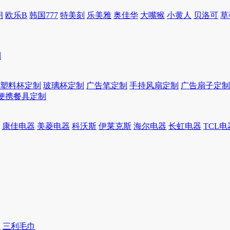
朗
欧乐B
韩国777
特美刻
乐美雅
奥佳华
大嘴猴
小黄人
贝洛可
草
制
塑料杯定制
玻璃杯定制
广告笔定制
手持风扇定制
广告扇子定制
便携餐具定制
康佳电器
美菱电器
科沃斯
伊莱克斯
海尔电器
长虹电器
TCL电
巾
三利毛巾