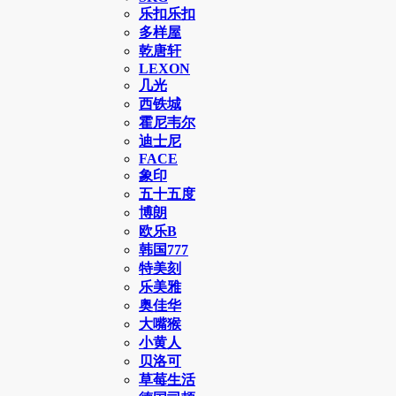
乐扣乐扣
多样屋
乾唐轩
LEXON
几光
西铁城
霍尼韦尔
迪士尼
FACE
象印
五十五度
博朗
欧乐B
韩国777
特美刻
乐美雅
奥佳华
大嘴猴
小黄人
贝洛可
草莓生活