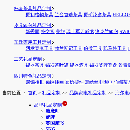
杯壶茶具礼品定制
原初格物茶具
兰台首选茶具
原矿汝窑茶具
HELLO
皮具箱包礼品定制
新秀丽
外交官
美旅
瑞士军刀威戈
洛克兰箱包
SWI
车载家用工具定制
阿发泰克工具
勃兰匠记工具
伯傲工具
凯马特工具
工艺礼品定制
锡器茶具
锡器茶叶罐
锡器酒具
锡器奖牌奖盘
景泰
四川特色礼品定制
蜀锦相框
蜀绣挂画
蜀绣摆件
蜀绣丝巾围巾
竹编茶
当前位置 ：
首页
>
礼品定制
>>
品牌家电礼品定制
>>
海尔电
品牌礼品定制
膳魔师
虎牌
英国摩飞
SKG