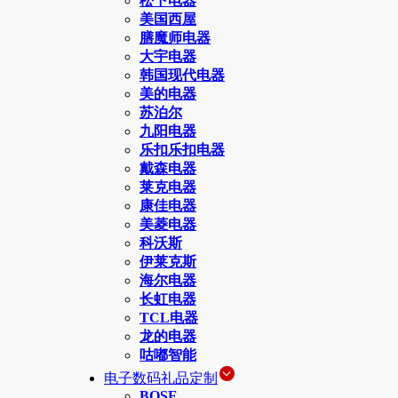
松下电器
美国西屋
膳魔师电器
大宇电器
韩国现代电器
美的电器
苏泊尔
九阳电器
乐扣乐扣电器
戴森电器
莱克电器
康佳电器
美菱电器
科沃斯
伊莱克斯
海尔电器
长虹电器
TCL电器
龙的电器
咕嘟智能
电子数码礼品定制
BOSE