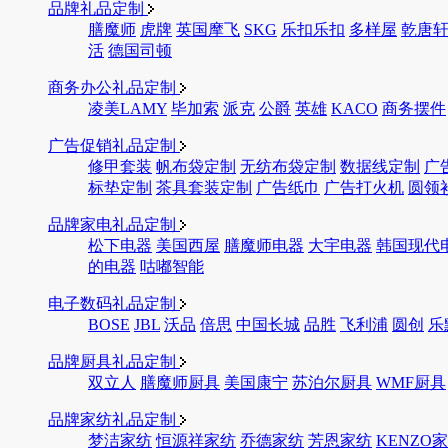
品牌礼品定制
膳魔师
虎牌
英国摩飞
SKG
乐扣乐扣
多样屋
乾唐
活
德国司顿
商务办公礼品定制
凌美LAMY
毕加索
派克
公爵
英雄
KACO
商务摆件
广告促销礼品定制
修甲套装
帆布袋定制
无纺布袋定制
数据线定制
广
标垫定制
茶具套装定制
广告纸巾
广告打火机
圆领
品牌家电礼品定制
松下电器
美国西屋
膳魔师电器
大宇电器
韩国现代
的电器
咕嘟智能
电子数码礼品定制
BOSE
JBL
沃品
倍思
中国长城
品胜
飞利浦
圆创
乐
品牌厨具礼品定制
双立人
膳魔师厨具
美国康宁
苏泊尔厨具
WMF厨具
品牌家纺礼品定制
梦洁家纺
恒源祥家纺
乔德家纺
芳恩家纺
KENZO