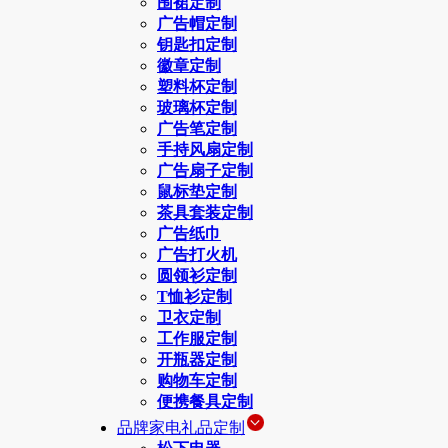
围裙定制
广告帽定制
钥匙扣定制
徽章定制
塑料杯定制
玻璃杯定制
广告笔定制
手持风扇定制
广告扇子定制
鼠标垫定制
茶具套装定制
广告纸巾
广告打火机
圆领衫定制
T恤衫定制
卫衣定制
工作服定制
开瓶器定制
购物车定制
便携餐具定制
品牌家电礼品定制