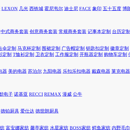
轩
LEXON
几光
西铁城
霍尼韦尔
迪士尼
FACE
象印
五十五度
博
中式商务套装
创意商务套装
常规商务套装
记事本定制
台历定
告伞定制
马克杯定制
围裙定制
广告帽定制
钥匙扣定制
徽章定制
衫定制
T恤衫定制
卫衣定制
工作服定制
开瓶器定制
购物车定制
电器
美的电器
苏泊尔
九阳电器
乐扣乐扣电器
戴森电器
莱克电器
默电子
诺基亚
RECCI
REMAX
漫威
公牛
德铂厨具
爱仕达
德世朗厨具
家纺
富安娜家纺
馨亭家纺
水星家纺
BOSS家纺
鳄鱼家纺
内野毛