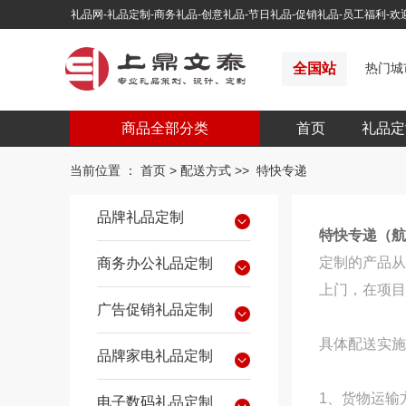
礼品网-礼品定制-商务礼品-创意礼品-节日礼品-促销礼品-员工福利-
全国站
热门城
商品全部分类
首页
礼品定
当前位置 ：
首页
>
配送方式
>>
特快专递
品牌礼品定制
特快专递（航
定制的产品从
商务办公礼品定制
上门，在项目
广告促销礼品定制
具体配送实施
品牌家电礼品定制
1、货物运输
电子数码礼品定制