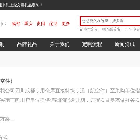
欢迎来到上鼎文泰礼品定制！
市：
成都
重庆
贵阳
昆明
更多
记事本定制
帆布袋定制
广告伞
制
品牌礼品
关于我们
定制流程
新闻资讯
空件）
我公司四川成都专用仓库直接特快专递（航空件）至采购单位指
实施前向用户单位提供详细的配送计划，并按项目要求做好各项
方案：
方式