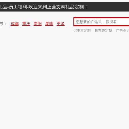
销礼品-员工福利-欢迎来到上鼎文泰礼品定制！
市：
成都
重庆
贵阳
昆明
更多
记事本定制
帆布袋定制
广告伞