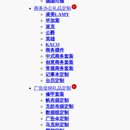
德国司顿
商务办公礼品定制
凌美LAMY
毕加索
派克
公爵
英雄
KACO
商务摆件
中式商务套装
创意商务套装
常规商务套装
记事本定制
台历定制
广告促销礼品定制
修甲套装
帆布袋定制
无纺布袋定制
数据线定制
广告伞定制
马克杯定制