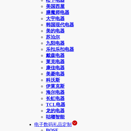
松下电器
美国西屋
膳魔师电器
大宇电器
韩国现代电器
美的电器
苏泊尔
九阳电器
乐扣乐扣电器
戴森电器
莱克电器
康佳电器
美菱电器
科沃斯
伊莱克斯
海尔电器
长虹电器
TCL电器
龙的电器
咕嘟智能
电子数码礼品定制
BOSE