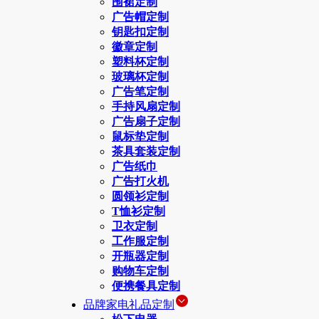
围裙定制
广告帽定制
钥匙扣定制
徽章定制
塑料杯定制
玻璃杯定制
广告笔定制
手持风扇定制
广告扇子定制
鼠标垫定制
茶具套装定制
广告纸巾
广告打火机
圆领衫定制
T恤衫定制
卫衣定制
工作服定制
开瓶器定制
购物车定制
便携餐具定制
品牌家电礼品定制