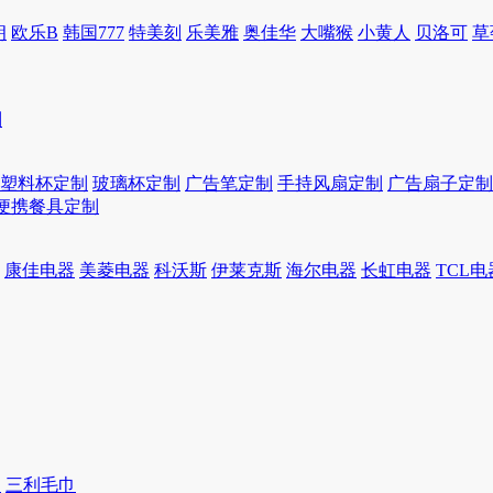
朗
欧乐B
韩国777
特美刻
乐美雅
奥佳华
大嘴猴
小黄人
贝洛可
草
制
塑料杯定制
玻璃杯定制
广告笔定制
手持风扇定制
广告扇子定制
便携餐具定制
康佳电器
美菱电器
科沃斯
伊莱克斯
海尔电器
长虹电器
TCL电
巾
三利毛巾