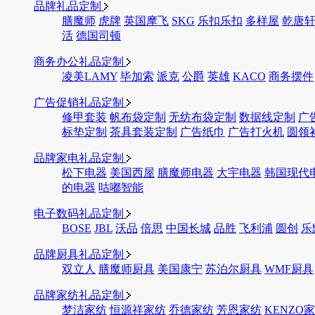
品牌礼品定制
膳魔师
虎牌
英国摩飞
SKG
乐扣乐扣
多样屋
乾唐
活
德国司顿
商务办公礼品定制
凌美LAMY
毕加索
派克
公爵
英雄
KACO
商务摆件
广告促销礼品定制
修甲套装
帆布袋定制
无纺布袋定制
数据线定制
广
标垫定制
茶具套装定制
广告纸巾
广告打火机
圆领
品牌家电礼品定制
松下电器
美国西屋
膳魔师电器
大宇电器
韩国现代
的电器
咕嘟智能
电子数码礼品定制
BOSE
JBL
沃品
倍思
中国长城
品胜
飞利浦
圆创
乐
品牌厨具礼品定制
双立人
膳魔师厨具
美国康宁
苏泊尔厨具
WMF厨具
品牌家纺礼品定制
梦洁家纺
恒源祥家纺
乔德家纺
芳恩家纺
KENZO