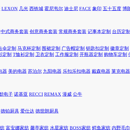
轩
LEXON
几光
西铁城
霍尼韦尔
迪士尼
FACE
象印
五十五度
博
中式商务套装
创意商务套装
常规商务套装
记事本定制
台历定
告伞定制
马克杯定制
围裙定制
广告帽定制
钥匙扣定制
徽章定制
衫定制
T恤衫定制
卫衣定制
工作服定制
开瓶器定制
购物车定制
电器
美的电器
苏泊尔
九阳电器
乐扣乐扣电器
戴森电器
莱克电器
默电子
诺基亚
RECCI
REMAX
漫威
公牛
德铂厨具
爱仕达
德世朗厨具
家纺
富安娜家纺
馨亭家纺
水星家纺
BOSS家纺
鳄鱼家纺
内野毛