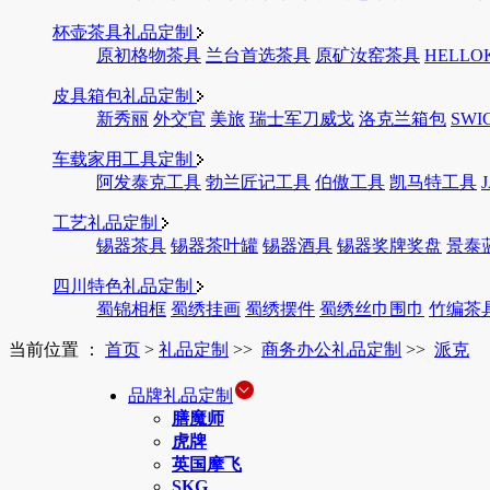
杯壶茶具礼品定制
原初格物茶具
兰台首选茶具
原矿汝窑茶具
HELLO
皮具箱包礼品定制
新秀丽
外交官
美旅
瑞士军刀威戈
洛克兰箱包
SWI
车载家用工具定制
阿发泰克工具
勃兰匠记工具
伯傲工具
凯马特工具
工艺礼品定制
锡器茶具
锡器茶叶罐
锡器酒具
锡器奖牌奖盘
景泰
四川特色礼品定制
蜀锦相框
蜀绣挂画
蜀绣摆件
蜀绣丝巾围巾
竹编茶
当前位置 ：
首页
>
礼品定制
>>
商务办公礼品定制
>>
派克
品牌礼品定制
膳魔师
虎牌
英国摩飞
SKG