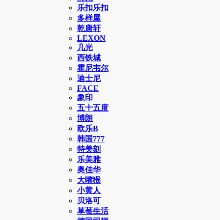
乐扣乐扣
多样屋
乾唐轩
LEXON
几光
西铁城
霍尼韦尔
迪士尼
FACE
象印
五十五度
博朗
欧乐B
韩国777
特美刻
乐美雅
奥佳华
大嘴猴
小黄人
贝洛可
草莓生活