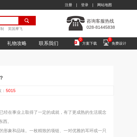
注册
|
登录
|
网站地图
咨询客服热线
028-81445838
定制
英国摩飞
0
0
礼物攻略
联系我们
方案下载
免费设计
？
次数：
5015
能已经在事业上取得了一定的成就，有了更成熟的生活观念
东西。
己的形象和品味。一枚精致的项链、一对优雅的耳环或一只