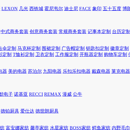
轩
LEXON
几光
西铁城
霍尼韦尔
迪士尼
FACE
象印
五十五度
博
中式商务套装
创意商务套装
常规商务套装
记事本定制
台历定
告伞定制
马克杯定制
围裙定制
广告帽定制
钥匙扣定制
徽章定制
衫定制
T恤衫定制
卫衣定制
工作服定制
开瓶器定制
购物车定制
电器
美的电器
苏泊尔
九阳电器
乐扣乐扣电器
戴森电器
莱克电器
默电子
诺基亚
RECCI
REMAX
漫威
公牛
德铂厨具
爱仕达
德世朗厨具
家纺
富安娜家纺
馨亭家纺
水星家纺
BOSS家纺
鳄鱼家纺
内野毛