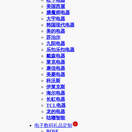
松下电器
美国西屋
膳魔师电器
大宇电器
韩国现代电器
美的电器
苏泊尔
九阳电器
乐扣乐扣电器
戴森电器
莱克电器
康佳电器
美菱电器
科沃斯
伊莱克斯
海尔电器
长虹电器
TCL电器
龙的电器
咕嘟智能
电子数码礼品定制
BOSE