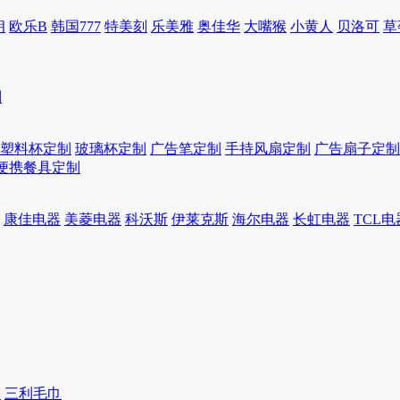
朗
欧乐B
韩国777
特美刻
乐美雅
奥佳华
大嘴猴
小黄人
贝洛可
草
制
塑料杯定制
玻璃杯定制
广告笔定制
手持风扇定制
广告扇子定制
便携餐具定制
康佳电器
美菱电器
科沃斯
伊莱克斯
海尔电器
长虹电器
TCL电
巾
三利毛巾