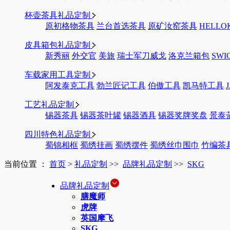
杯壶茶具礼品定制
原初格物茶具
兰台首选茶具
原矿汝窑茶具
HELLO
皮具箱包礼品定制
新秀丽
外交官
美旅
瑞士军刀威戈
洛克兰箱包
SWI
车载家用工具定制
阿发泰克工具
勃兰匠记工具
伯傲工具
凯马特工具
工艺礼品定制
锡器茶具
锡器茶叶罐
锡器酒具
锡器奖牌奖盘
景泰
四川特色礼品定制
蜀锦相框
蜀绣挂画
蜀绣摆件
蜀绣丝巾围巾
竹编茶
当前位置 ：
首页
>
礼品定制
>>
品牌礼品定制
>>
SKG
品牌礼品定制
膳魔师
虎牌
英国摩飞
SKG