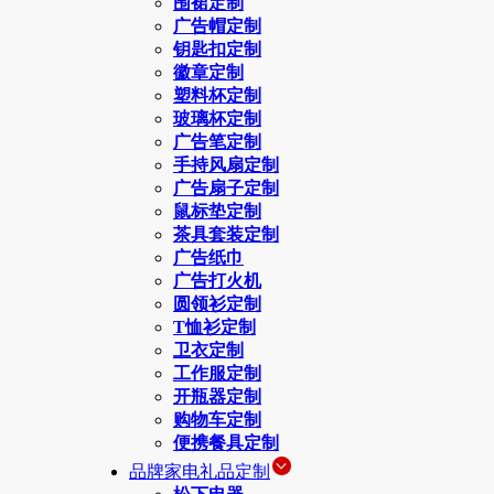
围裙定制
广告帽定制
钥匙扣定制
徽章定制
塑料杯定制
玻璃杯定制
广告笔定制
手持风扇定制
广告扇子定制
鼠标垫定制
茶具套装定制
广告纸巾
广告打火机
圆领衫定制
T恤衫定制
卫衣定制
工作服定制
开瓶器定制
购物车定制
便携餐具定制
品牌家电礼品定制