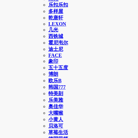
乐扣乐扣
多样屋
乾唐轩
LEXON
几光
西铁城
霍尼韦尔
迪士尼
FACE
象印
五十五度
博朗
欧乐B
韩国777
特美刻
乐美雅
奥佳华
大嘴猴
小黄人
贝洛可
草莓生活