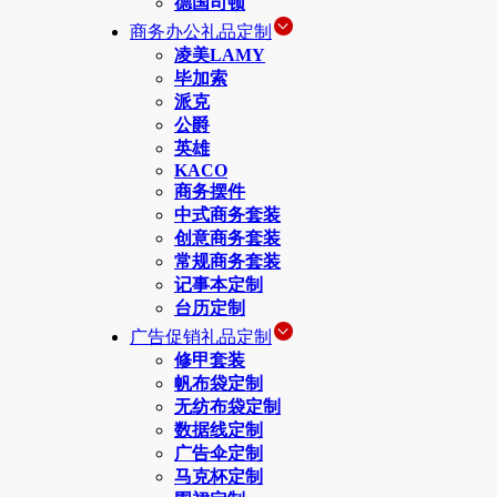
德国司顿
商务办公礼品定制
凌美LAMY
毕加索
派克
公爵
英雄
KACO
商务摆件
中式商务套装
创意商务套装
常规商务套装
记事本定制
台历定制
广告促销礼品定制
修甲套装
帆布袋定制
无纺布袋定制
数据线定制
广告伞定制
马克杯定制