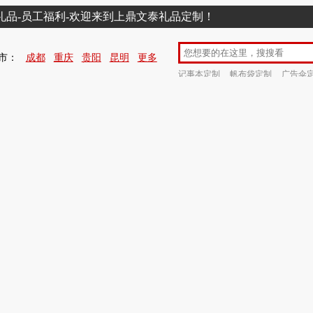
销礼品-员工福利-欢迎来到上鼎文泰礼品定制！
市：
成都
重庆
贵阳
昆明
更多
记事本定制
帆布袋定制
广告伞