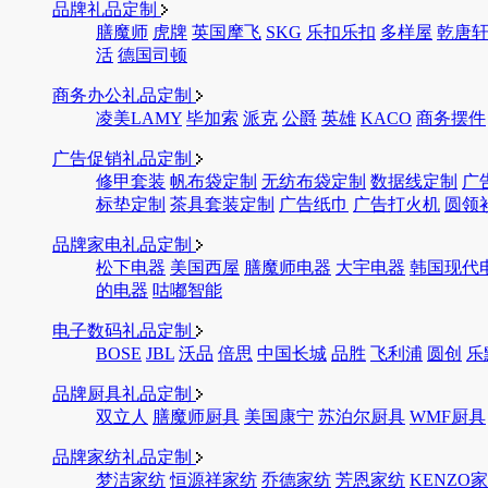
品牌礼品定制
膳魔师
虎牌
英国摩飞
SKG
乐扣乐扣
多样屋
乾唐
活
德国司顿
商务办公礼品定制
凌美LAMY
毕加索
派克
公爵
英雄
KACO
商务摆件
广告促销礼品定制
修甲套装
帆布袋定制
无纺布袋定制
数据线定制
广
标垫定制
茶具套装定制
广告纸巾
广告打火机
圆领
品牌家电礼品定制
松下电器
美国西屋
膳魔师电器
大宇电器
韩国现代
的电器
咕嘟智能
电子数码礼品定制
BOSE
JBL
沃品
倍思
中国长城
品胜
飞利浦
圆创
乐
品牌厨具礼品定制
双立人
膳魔师厨具
美国康宁
苏泊尔厨具
WMF厨具
品牌家纺礼品定制
梦洁家纺
恒源祥家纺
乔德家纺
芳恩家纺
KENZO