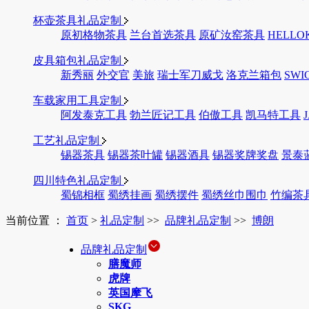
杯壶茶具礼品定制
原初格物茶具
兰台首选茶具
原矿汝窑茶具
HELLO
皮具箱包礼品定制
新秀丽
外交官
美旅
瑞士军刀威戈
洛克兰箱包
SWI
车载家用工具定制
阿发泰克工具
勃兰匠记工具
伯傲工具
凯马特工具
工艺礼品定制
锡器茶具
锡器茶叶罐
锡器酒具
锡器奖牌奖盘
景泰
四川特色礼品定制
蜀锦相框
蜀绣挂画
蜀绣摆件
蜀绣丝巾围巾
竹编茶
当前位置 ：
首页
>
礼品定制
>>
品牌礼品定制
>>
博朗
品牌礼品定制
膳魔师
虎牌
英国摩飞
SKG