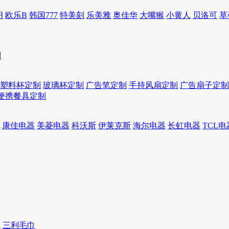
朗
欧乐B
韩国777
特美刻
乐美雅
奥佳华
大嘴猴
小黄人
贝洛可
草
制
塑料杯定制
玻璃杯定制
广告笔定制
手持风扇定制
广告扇子定制
便携餐具定制
康佳电器
美菱电器
科沃斯
伊莱克斯
海尔电器
长虹电器
TCL电
巾
三利毛巾