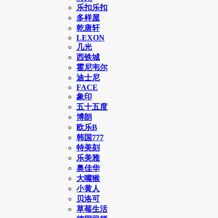
乐扣乐扣
多样屋
乾唐轩
LEXON
几光
西铁城
霍尼韦尔
迪士尼
FACE
象印
五十五度
博朗
欧乐B
韩国777
特美刻
乐美雅
奥佳华
大嘴猴
小黄人
贝洛可
草莓生活