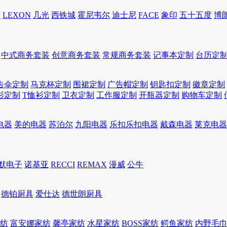
轩
LEXON
几光
西铁城
霍尼韦尔
迪士尼
FACE
象印
五十五度
博
中式商务套装
创意商务套装
常规商务套装
记事本定制
台历定
告伞定制
马克杯定制
围裙定制
广告帽定制
钥匙扣定制
徽章定制
衫定制
T恤衫定制
卫衣定制
工作服定制
开瓶器定制
购物车定制
电器
美的电器
苏泊尔
九阳电器
乐扣乐扣电器
戴森电器
莱克电器
默电子
诺基亚
RECCI
REMAX
漫威
公牛
德铂厨具
爱仕达
德世朗厨具
家纺
富安娜家纺
馨亭家纺
水星家纺
BOSS家纺
鳄鱼家纺
内野毛