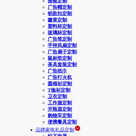
围裙定制
广告帽定制
钥匙扣定制
徽章定制
塑料杯定制
玻璃杯定制
广告笔定制
手持风扇定制
广告扇子定制
鼠标垫定制
茶具套装定制
广告纸巾
广告打火机
圆领衫定制
T恤衫定制
卫衣定制
工作服定制
开瓶器定制
购物车定制
便携餐具定制
品牌家电礼品定制