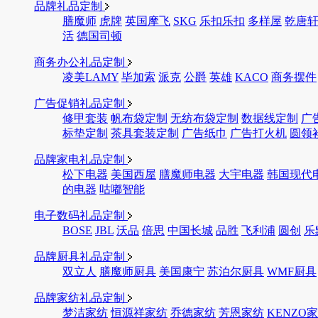
品牌礼品定制
膳魔师
虎牌
英国摩飞
SKG
乐扣乐扣
多样屋
乾唐
活
德国司顿
商务办公礼品定制
凌美LAMY
毕加索
派克
公爵
英雄
KACO
商务摆件
广告促销礼品定制
修甲套装
帆布袋定制
无纺布袋定制
数据线定制
广
标垫定制
茶具套装定制
广告纸巾
广告打火机
圆领
品牌家电礼品定制
松下电器
美国西屋
膳魔师电器
大宇电器
韩国现代
的电器
咕嘟智能
电子数码礼品定制
BOSE
JBL
沃品
倍思
中国长城
品胜
飞利浦
圆创
乐
品牌厨具礼品定制
双立人
膳魔师厨具
美国康宁
苏泊尔厨具
WMF厨具
品牌家纺礼品定制
梦洁家纺
恒源祥家纺
乔德家纺
芳恩家纺
KENZO