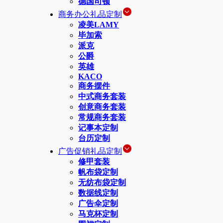
德国司顿
商务办公礼品定制
凌美LAMY
毕加索
派克
公爵
英雄
KACO
商务摆件
中式商务套装
创意商务套装
常规商务套装
记事本定制
台历定制
广告促销礼品定制
修甲套装
帆布袋定制
无纺布袋定制
数据线定制
广告伞定制
马克杯定制