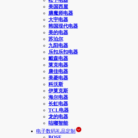
松下电器
美国西屋
膳魔师电器
大宇电器
韩国现代电器
美的电器
苏泊尔
九阳电器
乐扣乐扣电器
戴森电器
莱克电器
康佳电器
美菱电器
科沃斯
伊莱克斯
海尔电器
长虹电器
TCL电器
龙的电器
咕嘟智能
电子数码礼品定制
BOSE