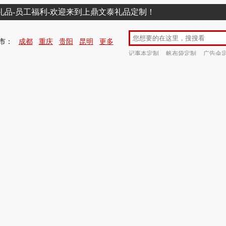
销礼品-员工福利-欢迎来到上鼎文泰礼品定制！
市：
成都
重庆
贵阳
昆明
更多
记事本定制
帆布袋定制
广告伞