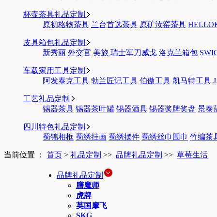
杯壶茶具礼品定制
原初格物茶具
兰台首选茶具
原矿汝窑茶具
HELLO
皮具箱包礼品定制
新秀丽
外交官
美旅
瑞士军刀威戈
洛克兰箱包
SWI
车载家用工具定制
阿发泰克工具
勃兰匠记工具
伯傲工具
凯马特工具
工艺礼品定制
锡器茶具
锡器茶叶罐
锡器酒具
锡器奖牌奖盘
景泰
四川特色礼品定制
蜀锦相框
蜀绣挂画
蜀绣摆件
蜀绣丝巾围巾
竹编茶
当前位置 ：
首页
>
礼品定制
>>
品牌礼品定制
>>
草莓生活
品牌礼品定制
膳魔师
虎牌
英国摩飞
SKG