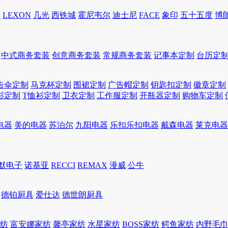
轩
LEXON
几光
西铁城
霍尼韦尔
迪士尼
FACE
象印
五十五度
博
中式商务套装
创意商务套装
常规商务套装
记事本定制
台历定
告伞定制
马克杯定制
围裙定制
广告帽定制
钥匙扣定制
徽章定制
衫定制
T恤衫定制
卫衣定制
工作服定制
开瓶器定制
购物车定制
电器
美的电器
苏泊尔
九阳电器
乐扣乐扣电器
戴森电器
莱克电器
默电子
诺基亚
RECCI
REMAX
漫威
公牛
德铂厨具
爱仕达
德世朗厨具
家纺
富安娜家纺
馨亭家纺
水星家纺
BOSS家纺
鳄鱼家纺
内野毛