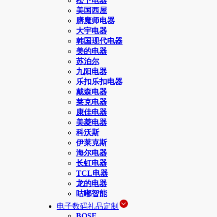
松下电器
美国西屋
膳魔师电器
大宇电器
韩国现代电器
美的电器
苏泊尔
九阳电器
乐扣乐扣电器
戴森电器
莱克电器
康佳电器
美菱电器
科沃斯
伊莱克斯
海尔电器
长虹电器
TCL电器
龙的电器
咕嘟智能
电子数码礼品定制
BOSE