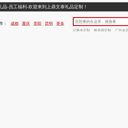
销礼品-员工福利-欢迎来到上鼎文泰礼品定制！
市：
成都
重庆
贵阳
昆明
更多
记事本定制
帆布袋定制
广告伞