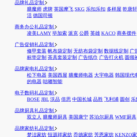
品牌礼品定制
膳魔师
虎牌
英国摩飞
SKG
乐扣乐扣
多样屋
乾唐
活
德国司顿
商务办公礼品定制
凌美LAMY
毕加索
派克
公爵
英雄
KACO
商务摆件
广告促销礼品定制
修甲套装
帆布袋定制
无纺布袋定制
数据线定制
广
标垫定制
茶具套装定制
广告纸巾
广告打火机
圆领
品牌家电礼品定制
松下电器
美国西屋
膳魔师电器
大宇电器
韩国现代
的电器
咕嘟智能
电子数码礼品定制
BOSE
JBL
沃品
倍思
中国长城
品胜
飞利浦
圆创
乐
品牌厨具礼品定制
双立人
膳魔师厨具
美国康宁
苏泊尔厨具
WMF厨具
品牌家纺礼品定制
梦洁家纺
恒源祥家纺
乔德家纺
芳恩家纺
KENZO