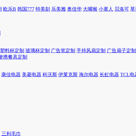
朗
欧乐B
韩国777
特美刻
乐美雅
奥佳华
大嘴猴
小黄人
贝洛可
草
制
塑料杯定制
玻璃杯定制
广告笔定制
手持风扇定制
广告扇子定制
便携餐具定制
康佳电器
美菱电器
科沃斯
伊莱克斯
海尔电器
长虹电器
TCL电
巾
三利毛巾