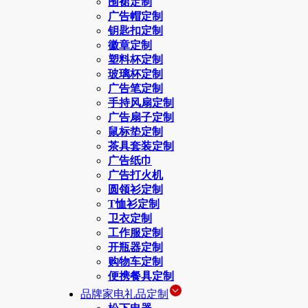
围裙定制
广告帽定制
钥匙扣定制
徽章定制
塑料杯定制
玻璃杯定制
广告笔定制
手持风扇定制
广告扇子定制
鼠标垫定制
茶具套装定制
广告纸巾
广告打火机
圆领衫定制
T恤衫定制
卫衣定制
工作服定制
开瓶器定制
购物车定制
便携餐具定制
品牌家电礼品定制