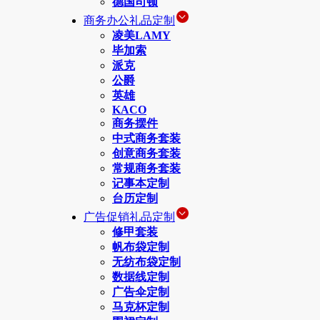
德国司顿
商务办公礼品定制
凌美LAMY
毕加索
派克
公爵
英雄
KACO
商务摆件
中式商务套装
创意商务套装
常规商务套装
记事本定制
台历定制
广告促销礼品定制
修甲套装
帆布袋定制
无纺布袋定制
数据线定制
广告伞定制
马克杯定制