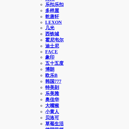
乐扣乐扣
多样屋
乾唐轩
LEXON
几光
西铁城
霍尼韦尔
迪士尼
FACE
象印
五十五度
博朗
欧乐B
韩国777
特美刻
乐美雅
奥佳华
大嘴猴
小黄人
贝洛可
草莓生活