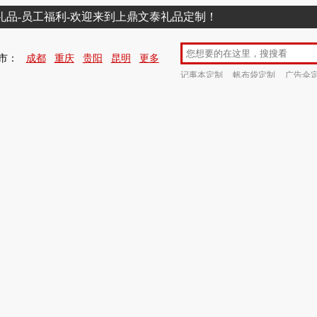
销礼品-员工福利-欢迎来到上鼎文泰礼品定制！
市：
成都
重庆
贵阳
昆明
更多
记事本定制
帆布袋定制
广告伞