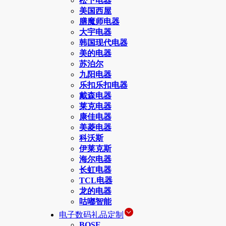
松下电器
美国西屋
膳魔师电器
大宇电器
韩国现代电器
美的电器
苏泊尔
九阳电器
乐扣乐扣电器
戴森电器
莱克电器
康佳电器
美菱电器
科沃斯
伊莱克斯
海尔电器
长虹电器
TCL电器
龙的电器
咕嘟智能
电子数码礼品定制
BOSE