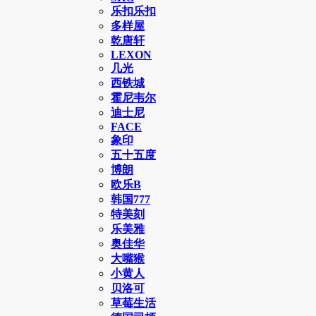
乐扣乐扣
多样屋
乾唐轩
LEXON
几光
西铁城
霍尼韦尔
迪士尼
FACE
象印
五十五度
博朗
欧乐B
韩国777
特美刻
乐美雅
奥佳华
大嘴猴
小黄人
贝洛可
草莓生活