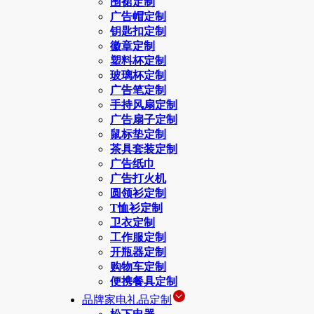
围裙定制
广告帽定制
钥匙扣定制
徽章定制
塑料杯定制
玻璃杯定制
广告笔定制
手持风扇定制
广告扇子定制
鼠标垫定制
茶具套装定制
广告纸巾
广告打火机
圆领衫定制
T恤衫定制
卫衣定制
工作服定制
开瓶器定制
购物车定制
便携餐具定制
品牌家电礼品定制