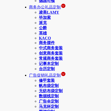
德国司顿
商务办公礼品定制
凌美LAMY
毕加索
派克
公爵
英雄
KACO
商务摆件
中式商务套装
创意商务套装
常规商务套装
记事本定制
台历定制
广告促销礼品定制
修甲套装
帆布袋定制
无纺布袋定制
数据线定制
广告伞定制
马克杯定制