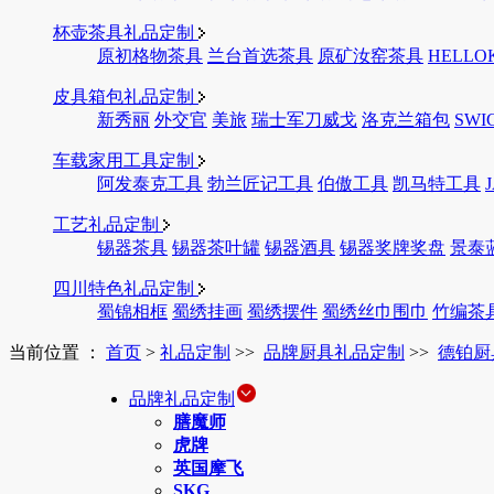
杯壶茶具礼品定制
原初格物茶具
兰台首选茶具
原矿汝窑茶具
HELLO
皮具箱包礼品定制
新秀丽
外交官
美旅
瑞士军刀威戈
洛克兰箱包
SWI
车载家用工具定制
阿发泰克工具
勃兰匠记工具
伯傲工具
凯马特工具
工艺礼品定制
锡器茶具
锡器茶叶罐
锡器酒具
锡器奖牌奖盘
景泰
四川特色礼品定制
蜀锦相框
蜀绣挂画
蜀绣摆件
蜀绣丝巾围巾
竹编茶
当前位置 ：
首页
>
礼品定制
>>
品牌厨具礼品定制
>>
德铂厨
品牌礼品定制
膳魔师
虎牌
英国摩飞
SKG