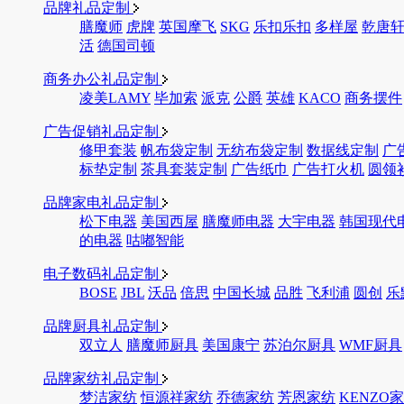
品牌礼品定制
膳魔师
虎牌
英国摩飞
SKG
乐扣乐扣
多样屋
乾唐
活
德国司顿
商务办公礼品定制
凌美LAMY
毕加索
派克
公爵
英雄
KACO
商务摆件
广告促销礼品定制
修甲套装
帆布袋定制
无纺布袋定制
数据线定制
广
标垫定制
茶具套装定制
广告纸巾
广告打火机
圆领
品牌家电礼品定制
松下电器
美国西屋
膳魔师电器
大宇电器
韩国现代
的电器
咕嘟智能
电子数码礼品定制
BOSE
JBL
沃品
倍思
中国长城
品胜
飞利浦
圆创
乐
品牌厨具礼品定制
双立人
膳魔师厨具
美国康宁
苏泊尔厨具
WMF厨具
品牌家纺礼品定制
梦洁家纺
恒源祥家纺
乔德家纺
芳恩家纺
KENZO