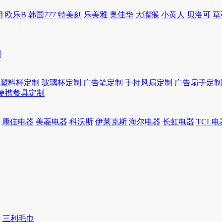
朗
欧乐B
韩国777
特美刻
乐美雅
奥佳华
大嘴猴
小黄人
贝洛可
草
制
塑料杯定制
玻璃杯定制
广告笔定制
手持风扇定制
广告扇子定制
便携餐具定制
康佳电器
美菱电器
科沃斯
伊莱克斯
海尔电器
长虹电器
TCL电
巾
三利毛巾