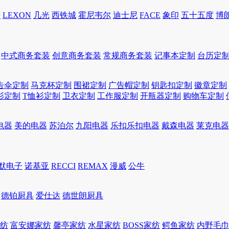
轩
LEXON
几光
西铁城
霍尼韦尔
迪士尼
FACE
象印
五十五度
博
中式商务套装
创意商务套装
常规商务套装
记事本定制
台历定
告伞定制
马克杯定制
围裙定制
广告帽定制
钥匙扣定制
徽章定制
衫定制
T恤衫定制
卫衣定制
工作服定制
开瓶器定制
购物车定制
电器
美的电器
苏泊尔
九阳电器
乐扣乐扣电器
戴森电器
莱克电器
默电子
诺基亚
RECCI
REMAX
漫威
公牛
德铂厨具
爱仕达
德世朗厨具
家纺
富安娜家纺
馨亭家纺
水星家纺
BOSS家纺
鳄鱼家纺
内野毛