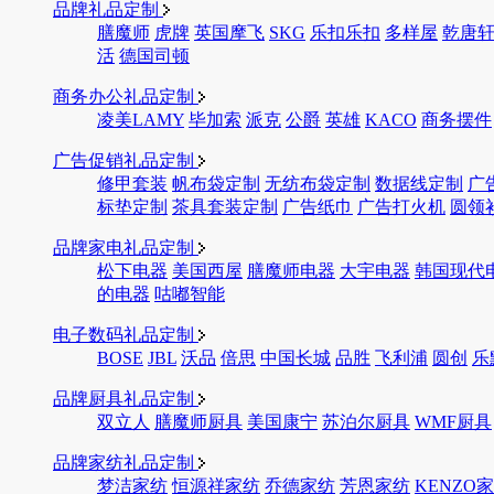
品牌礼品定制
膳魔师
虎牌
英国摩飞
SKG
乐扣乐扣
多样屋
乾唐
活
德国司顿
商务办公礼品定制
凌美LAMY
毕加索
派克
公爵
英雄
KACO
商务摆件
广告促销礼品定制
修甲套装
帆布袋定制
无纺布袋定制
数据线定制
广
标垫定制
茶具套装定制
广告纸巾
广告打火机
圆领
品牌家电礼品定制
松下电器
美国西屋
膳魔师电器
大宇电器
韩国现代
的电器
咕嘟智能
电子数码礼品定制
BOSE
JBL
沃品
倍思
中国长城
品胜
飞利浦
圆创
乐
品牌厨具礼品定制
双立人
膳魔师厨具
美国康宁
苏泊尔厨具
WMF厨具
品牌家纺礼品定制
梦洁家纺
恒源祥家纺
乔德家纺
芳恩家纺
KENZO