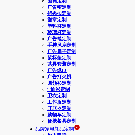
围裙定制
广告帽定制
钥匙扣定制
徽章定制
塑料杯定制
玻璃杯定制
广告笔定制
手持风扇定制
广告扇子定制
鼠标垫定制
茶具套装定制
广告纸巾
广告打火机
圆领衫定制
T恤衫定制
卫衣定制
工作服定制
开瓶器定制
购物车定制
便携餐具定制
品牌家电礼品定制