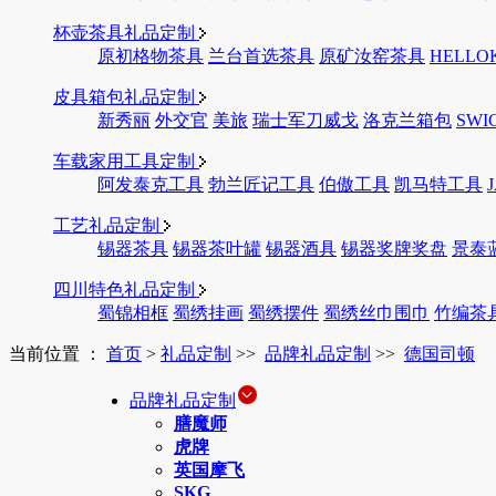
杯壶茶具礼品定制
原初格物茶具
兰台首选茶具
原矿汝窑茶具
HELLO
皮具箱包礼品定制
新秀丽
外交官
美旅
瑞士军刀威戈
洛克兰箱包
SWI
车载家用工具定制
阿发泰克工具
勃兰匠记工具
伯傲工具
凯马特工具
工艺礼品定制
锡器茶具
锡器茶叶罐
锡器酒具
锡器奖牌奖盘
景泰
四川特色礼品定制
蜀锦相框
蜀绣挂画
蜀绣摆件
蜀绣丝巾围巾
竹编茶
当前位置 ：
首页
>
礼品定制
>>
品牌礼品定制
>>
德国司顿
品牌礼品定制
膳魔师
虎牌
英国摩飞
SKG