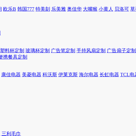
朗
欧乐B
韩国777
特美刻
乐美雅
奥佳华
大嘴猴
小黄人
贝洛可
草
制
塑料杯定制
玻璃杯定制
广告笔定制
手持风扇定制
广告扇子定制
便携餐具定制
康佳电器
美菱电器
科沃斯
伊莱克斯
海尔电器
长虹电器
TCL电
巾
三利毛巾