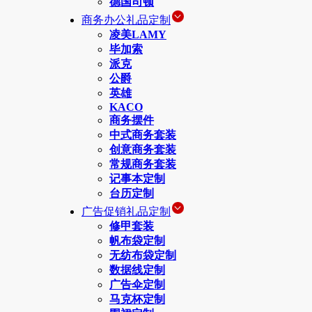
德国司顿
商务办公礼品定制
凌美LAMY
毕加索
派克
公爵
英雄
KACO
商务摆件
中式商务套装
创意商务套装
常规商务套装
记事本定制
台历定制
广告促销礼品定制
修甲套装
帆布袋定制
无纺布袋定制
数据线定制
广告伞定制
马克杯定制