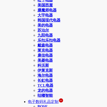
松下电器
美国西屋
膳魔师电器
大宇电器
韩国现代电器
美的电器
苏泊尔
九阳电器
乐扣乐扣电器
戴森电器
莱克电器
康佳电器
美菱电器
科沃斯
伊莱克斯
海尔电器
长虹电器
TCL电器
龙的电器
咕嘟智能
电子数码礼品定制
BOSE