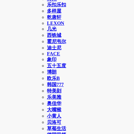
乐扣乐扣
多样屋
乾唐轩
LEXON
几光
西铁城
霍尼韦尔
迪士尼
FACE
象印
五十五度
博朗
欧乐B
韩国777
特美刻
乐美雅
奥佳华
大嘴猴
小黄人
贝洛可
草莓生活