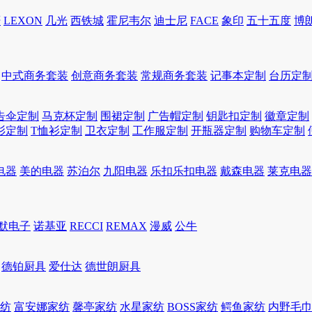
轩
LEXON
几光
西铁城
霍尼韦尔
迪士尼
FACE
象印
五十五度
博
中式商务套装
创意商务套装
常规商务套装
记事本定制
台历定
告伞定制
马克杯定制
围裙定制
广告帽定制
钥匙扣定制
徽章定制
衫定制
T恤衫定制
卫衣定制
工作服定制
开瓶器定制
购物车定制
电器
美的电器
苏泊尔
九阳电器
乐扣乐扣电器
戴森电器
莱克电器
默电子
诺基亚
RECCI
REMAX
漫威
公牛
德铂厨具
爱仕达
德世朗厨具
家纺
富安娜家纺
馨亭家纺
水星家纺
BOSS家纺
鳄鱼家纺
内野毛