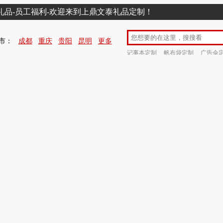
销礼品-员工福利-欢迎来到上鼎文泰礼品定制！
市：
成都
重庆
贵阳
昆明
更多
记事本定制
帆布袋定制
广告伞