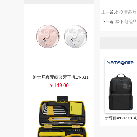
上一篇:
外交官品牌
下一篇:
松下电器品
迪士尼真无线蓝牙耳机LY-311
￥149.00
Samsonite/新秀丽96Q*41029双肩包 笔记本电脑背包商务旅行15.6寸
Samsonite/新秀丽TU2系列拉杆箱 万向轮行李箱 旅行出差可登机