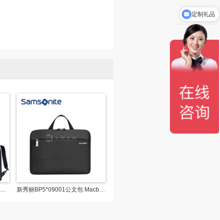
定制礼品
秀丽BP2*09002双肩包14寸大容量笔记本背包 男女款时尚商务
新秀丽BP5*09001公文包 Macbook苹果华为笔记本手提包 商务 黑色
新秀丽双肩包BQ7*09002 笔记本电脑背包 商务出差大容量 15.6寸