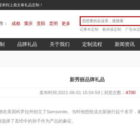
欢迎来到上鼎文泰礼品定制！
市：
成都
重庆
贵阳
昆明
更多
记事本定制
帆布袋定制
广告伞
制
品牌礼品
关于我们
定制流程
新闻资讯
新秀丽品牌礼品
发布时间:2021-06-01 15:04:59 | 浏览次数：
4700
瓦德在美国科罗拉州创立了Samsonite。当时他想给这次新旅行起个名
德选择了圣经中的孙子作为产品的象征。