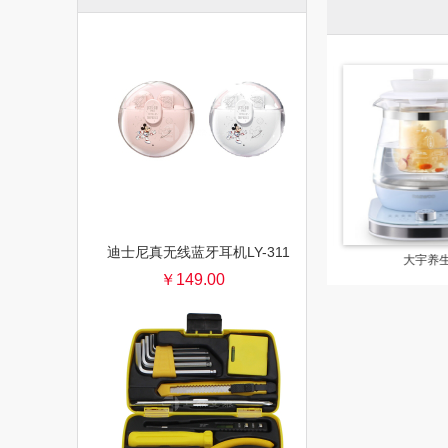
迪士尼真无线蓝牙耳机LY-311
大宇破壁机家用加热全自动迷小型豆浆机非静音多功能料理机
大宇迷你火锅
大宇养
￥149.00