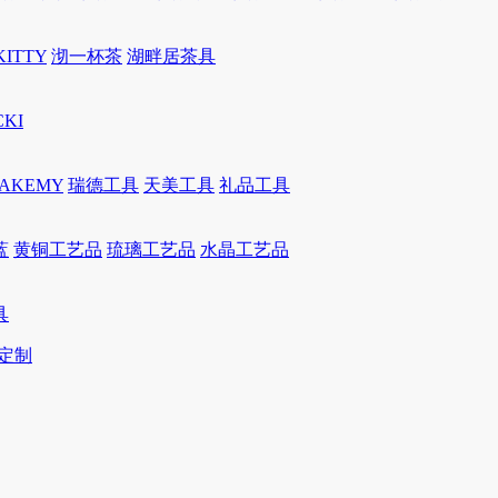
KITTY
沏一杯茶
湖畔居茶具
CKI
JAKEMY
瑞德工具
天美工具
礼品工具
蓝
黄铜工艺品
琉璃工艺品
水晶工艺品
具
定制