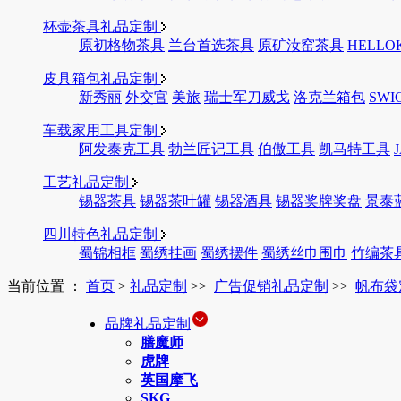
杯壶茶具礼品定制
原初格物茶具
兰台首选茶具
原矿汝窑茶具
HELLO
皮具箱包礼品定制
新秀丽
外交官
美旅
瑞士军刀威戈
洛克兰箱包
SWI
车载家用工具定制
阿发泰克工具
勃兰匠记工具
伯傲工具
凯马特工具
工艺礼品定制
锡器茶具
锡器茶叶罐
锡器酒具
锡器奖牌奖盘
景泰
四川特色礼品定制
蜀锦相框
蜀绣挂画
蜀绣摆件
蜀绣丝巾围巾
竹编茶
当前位置 ：
首页
>
礼品定制
>>
广告促销礼品定制
>>
帆布袋
品牌礼品定制
膳魔师
虎牌
英国摩飞
SKG