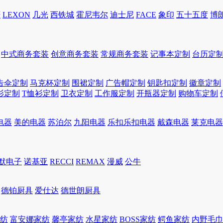
轩
LEXON
几光
西铁城
霍尼韦尔
迪士尼
FACE
象印
五十五度
博
中式商务套装
创意商务套装
常规商务套装
记事本定制
台历定
告伞定制
马克杯定制
围裙定制
广告帽定制
钥匙扣定制
徽章定制
衫定制
T恤衫定制
卫衣定制
工作服定制
开瓶器定制
购物车定制
电器
美的电器
苏泊尔
九阳电器
乐扣乐扣电器
戴森电器
莱克电器
默电子
诺基亚
RECCI
REMAX
漫威
公牛
德铂厨具
爱仕达
德世朗厨具
家纺
富安娜家纺
馨亭家纺
水星家纺
BOSS家纺
鳄鱼家纺
内野毛