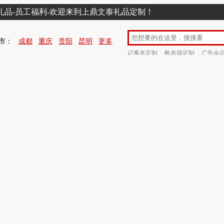
销礼品-员工福利-欢迎来到上鼎文泰礼品定制！
市：
成都
重庆
贵阳
昆明
更多
记事本定制
帆布袋定制
广告伞