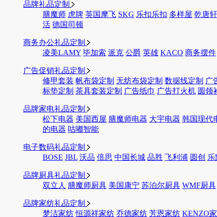
品牌礼品定制
膳魔师
虎牌
英国摩飞
SKG
乐扣乐扣
多样屋
乾唐
活
德国司顿
商务办公礼品定制
凌美LAMY
毕加索
派克
公爵
英雄
KACO
商务摆件
广告促销礼品定制
修甲套装
帆布袋定制
无纺布袋定制
数据线定制
广
标垫定制
茶具套装定制
广告纸巾
广告打火机
圆领
品牌家电礼品定制
松下电器
美国西屋
膳魔师电器
大宇电器
韩国现代
的电器
咕嘟智能
电子数码礼品定制
BOSE
JBL
沃品
倍思
中国长城
品胜
飞利浦
圆创
乐
品牌厨具礼品定制
双立人
膳魔师厨具
美国康宁
苏泊尔厨具
WMF厨具
品牌家纺礼品定制
梦洁家纺
恒源祥家纺
乔德家纺
芳恩家纺
KENZO