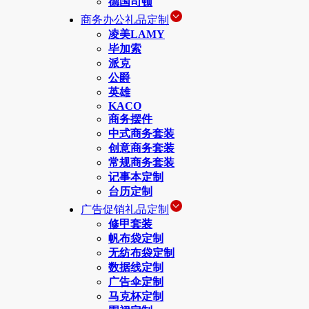
德国司顿
商务办公礼品定制
凌美LAMY
毕加索
派克
公爵
英雄
KACO
商务摆件
中式商务套装
创意商务套装
常规商务套装
记事本定制
台历定制
广告促销礼品定制
修甲套装
帆布袋定制
无纺布袋定制
数据线定制
广告伞定制
马克杯定制