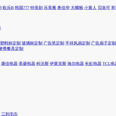
朗
欧乐B
韩国777
特美刻
乐美雅
奥佳华
大嘴猴
小黄人
贝洛可
草
制
塑料杯定制
玻璃杯定制
广告笔定制
手持风扇定制
广告扇子定制
便携餐具定制
康佳电器
美菱电器
科沃斯
伊莱克斯
海尔电器
长虹电器
TCL电
巾
三利毛巾