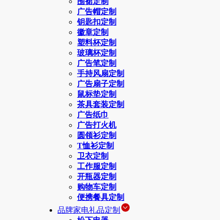
围裙定制
广告帽定制
钥匙扣定制
徽章定制
塑料杯定制
玻璃杯定制
广告笔定制
手持风扇定制
广告扇子定制
鼠标垫定制
茶具套装定制
广告纸巾
广告打火机
圆领衫定制
T恤衫定制
卫衣定制
工作服定制
开瓶器定制
购物车定制
便携餐具定制
品牌家电礼品定制