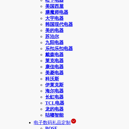
松下电器
美国西屋
膳魔师电器
大宇电器
韩国现代电器
美的电器
苏泊尔
九阳电器
乐扣乐扣电器
戴森电器
莱克电器
康佳电器
美菱电器
科沃斯
伊莱克斯
海尔电器
长虹电器
TCL电器
龙的电器
咕嘟智能
电子数码礼品定制
BOSE