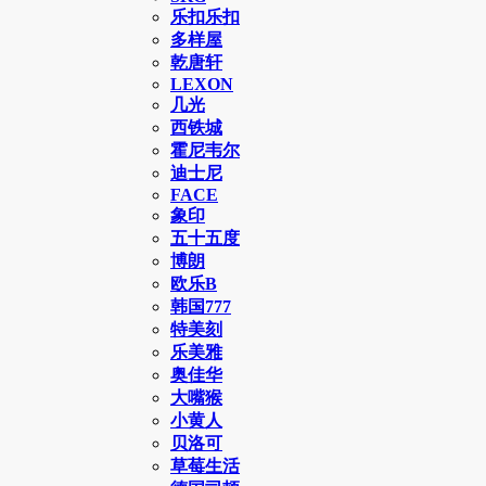
乐扣乐扣
多样屋
乾唐轩
LEXON
几光
西铁城
霍尼韦尔
迪士尼
FACE
象印
五十五度
博朗
欧乐B
韩国777
特美刻
乐美雅
奥佳华
大嘴猴
小黄人
贝洛可
草莓生活