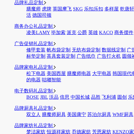
品牌礼品定制
膳魔师
虎牌
英国摩飞
SKG
乐扣乐扣
多样屋
乾唐
活
德国司顿
商务办公礼品定制
凌美LAMY
毕加索
派克
公爵
英雄
KACO
商务摆件
广告促销礼品定制
修甲套装
帆布袋定制
无纺布袋定制
数据线定制
广
标垫定制
茶具套装定制
广告纸巾
广告打火机
圆领
品牌家电礼品定制
松下电器
美国西屋
膳魔师电器
大宇电器
韩国现代
的电器
咕嘟智能
电子数码礼品定制
BOSE
JBL
沃品
倍思
中国长城
品胜
飞利浦
圆创
乐
品牌厨具礼品定制
双立人
膳魔师厨具
美国康宁
苏泊尔厨具
WMF厨具
品牌家纺礼品定制
梦洁家纺
恒源祥家纺
乔德家纺
芳恩家纺
KENZO