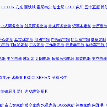
轩
LEXON
几光
西铁城
霍尼韦尔
迪士尼
FACE
象印
五十五度
博
中式商务套装
创意商务套装
常规商务套装
记事本定制
台历定
告伞定制
马克杯定制
围裙定制
广告帽定制
钥匙扣定制
徽章定制
衫定制
T恤衫定制
卫衣定制
工作服定制
开瓶器定制
购物车定制
电器
美的电器
苏泊尔
九阳电器
乐扣乐扣电器
戴森电器
莱克电器
默电子
诺基亚
RECCI
REMAX
漫威
公牛
德铂厨具
爱仕达
德世朗厨具
家纺
富安娜家纺
馨亭家纺
水星家纺
BOSS家纺
鳄鱼家纺
内野毛