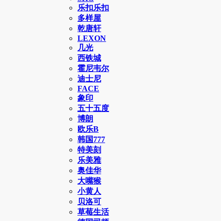
乐扣乐扣
多样屋
乾唐轩
LEXON
几光
西铁城
霍尼韦尔
迪士尼
FACE
象印
五十五度
博朗
欧乐B
韩国777
特美刻
乐美雅
奥佳华
大嘴猴
小黄人
贝洛可
草莓生活