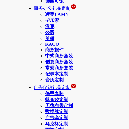
德国司顿
商务办公礼品定制
凌美LAMY
毕加索
派克
公爵
英雄
KACO
商务摆件
中式商务套装
创意商务套装
常规商务套装
记事本定制
台历定制
广告促销礼品定制
修甲套装
帆布袋定制
无纺布袋定制
数据线定制
广告伞定制
马克杯定制