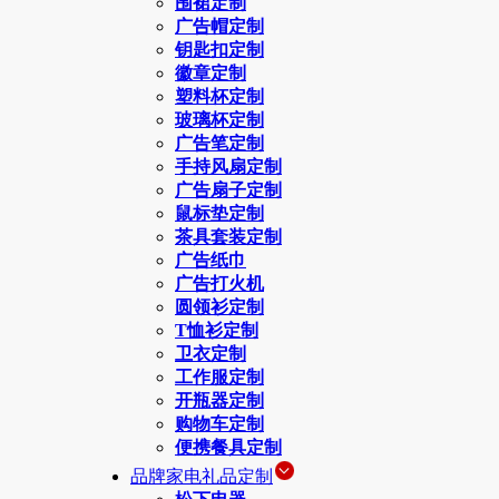
围裙定制
广告帽定制
钥匙扣定制
徽章定制
塑料杯定制
玻璃杯定制
广告笔定制
手持风扇定制
广告扇子定制
鼠标垫定制
茶具套装定制
广告纸巾
广告打火机
圆领衫定制
T恤衫定制
卫衣定制
工作服定制
开瓶器定制
购物车定制
便携餐具定制
品牌家电礼品定制