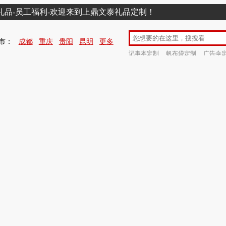
销礼品-员工福利-欢迎来到上鼎文泰礼品定制！
市：
成都
重庆
贵阳
昆明
更多
记事本定制
帆布袋定制
广告伞