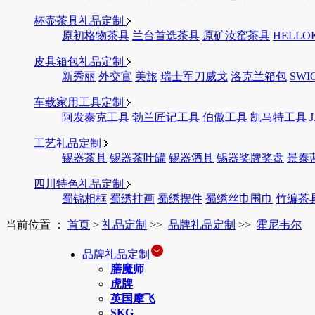
杯壶茶具礼品定制
原初格物茶具
兰台首选茶具
原矿汝窑茶具
HELLO
皮具箱包礼品定制
新秀丽
外交官
美旅
瑞士军刀威戈
洛克兰箱包
SWI
车载家用工具定制
阿发泰克工具
勃兰匠记工具
伯傲工具
凯马特工具
工艺礼品定制
锡器茶具
锡器茶叶罐
锡器酒具
锡器奖牌奖盘
景泰
四川特色礼品定制
蜀锦相框
蜀绣挂画
蜀绣摆件
蜀绣丝巾围巾
竹编茶
当前位置 ：
首页
>
礼品定制
>>
品牌礼品定制
>>
霍尼韦尔
品牌礼品定制
膳魔师
虎牌
英国摩飞
SKG