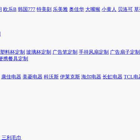
朗
欧乐B
韩国777
特美刻
乐美雅
奥佳华
大嘴猴
小黄人
贝洛可
草
制
塑料杯定制
玻璃杯定制
广告笔定制
手持风扇定制
广告扇子定制
便携餐具定制
康佳电器
美菱电器
科沃斯
伊莱克斯
海尔电器
长虹电器
TCL电
巾
三利毛巾