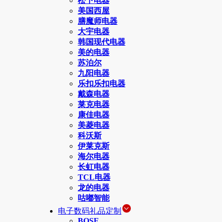
松下电器
美国西屋
膳魔师电器
大宇电器
韩国现代电器
美的电器
苏泊尔
九阳电器
乐扣乐扣电器
戴森电器
莱克电器
康佳电器
美菱电器
科沃斯
伊莱克斯
海尔电器
长虹电器
TCL电器
龙的电器
咕嘟智能
电子数码礼品定制
BOSE