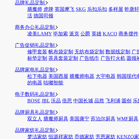
品牌礼品定制
膳魔师
虎牌
英国摩飞
SKG
乐扣乐扣
多样屋
乾唐
活
德国司顿
商务办公礼品定制
凌美LAMY
毕加索
派克
公爵
英雄
KACO
商务摆件
广告促销礼品定制
修甲套装
帆布袋定制
无纺布袋定制
数据线定制
广
标垫定制
茶具套装定制
广告纸巾
广告打火机
圆领
品牌家电礼品定制
松下电器
美国西屋
膳魔师电器
大宇电器
韩国现代
的电器
咕嘟智能
电子数码礼品定制
BOSE
JBL
沃品
倍思
中国长城
品胜
飞利浦
圆创
乐
品牌厨具礼品定制
双立人
膳魔师厨具
美国康宁
苏泊尔厨具
WMF厨具
品牌家纺礼品定制
梦洁家纺
恒源祥家纺
乔德家纺
芳恩家纺
KENZO