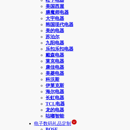
松下电器
美国西屋
膳魔师电器
大宇电器
韩国现代电器
美的电器
苏泊尔
九阳电器
乐扣乐扣电器
戴森电器
莱克电器
康佳电器
美菱电器
科沃斯
伊莱克斯
海尔电器
长虹电器
TCL电器
龙的电器
咕嘟智能
电子数码礼品定制
BOSE