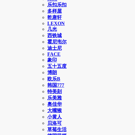
乐扣乐扣
多样屋
乾唐轩
LEXON
几光
西铁城
霍尼韦尔
迪士尼
FACE
象印
五十五度
博朗
欧乐B
韩国777
特美刻
乐美雅
奥佳华
大嘴猴
小黄人
贝洛可
草莓生活