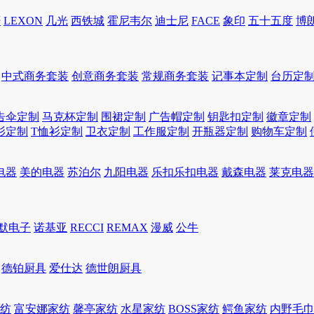
轩
LEXON
几光
西铁城
霍尼韦尔
迪士尼
FACE
象印
五十五度
博
中式商务套装
创意商务套装
常规商务套装
记事本定制
台历定
告伞定制
马克杯定制
围裙定制
广告帽定制
钥匙扣定制
徽章定制
衫定制
T恤衫定制
卫衣定制
工作服定制
开瓶器定制
购物车定制
电器
美的电器
苏泊尔
九阳电器
乐扣乐扣电器
戴森电器
莱克电器
默电子
诺基亚
RECCI
REMAX
漫威
公牛
德铂厨具
爱仕达
德世朗厨具
家纺
富安娜家纺
馨亭家纺
水星家纺
BOSS家纺
鳄鱼家纺
内野毛