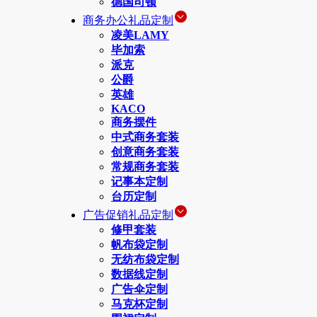
德国司顿
商务办公礼品定制
凌美LAMY
毕加索
派克
公爵
英雄
KACO
商务摆件
中式商务套装
创意商务套装
常规商务套装
记事本定制
台历定制
广告促销礼品定制
修甲套装
帆布袋定制
无纺布袋定制
数据线定制
广告伞定制
马克杯定制