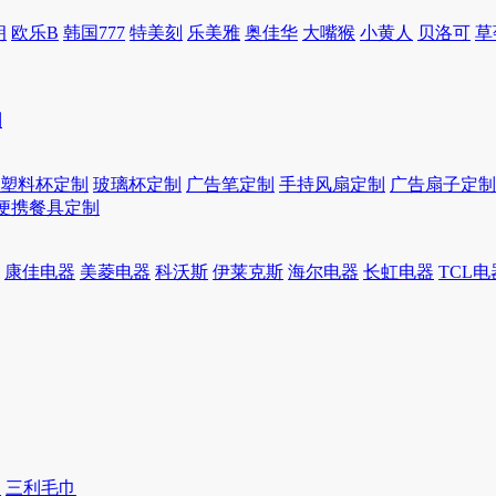
朗
欧乐B
韩国777
特美刻
乐美雅
奥佳华
大嘴猴
小黄人
贝洛可
草
制
塑料杯定制
玻璃杯定制
广告笔定制
手持风扇定制
广告扇子定制
便携餐具定制
康佳电器
美菱电器
科沃斯
伊莱克斯
海尔电器
长虹电器
TCL电
巾
三利毛巾