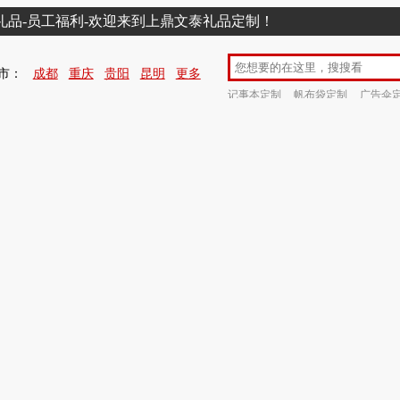
销礼品-员工福利-欢迎来到上鼎文泰礼品定制！
市：
成都
重庆
贵阳
昆明
更多
记事本定制
帆布袋定制
广告伞