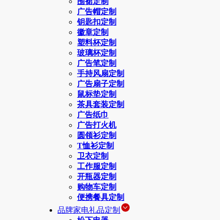
围裙定制
广告帽定制
钥匙扣定制
徽章定制
塑料杯定制
玻璃杯定制
广告笔定制
手持风扇定制
广告扇子定制
鼠标垫定制
茶具套装定制
广告纸巾
广告打火机
圆领衫定制
T恤衫定制
卫衣定制
工作服定制
开瓶器定制
购物车定制
便携餐具定制
品牌家电礼品定制