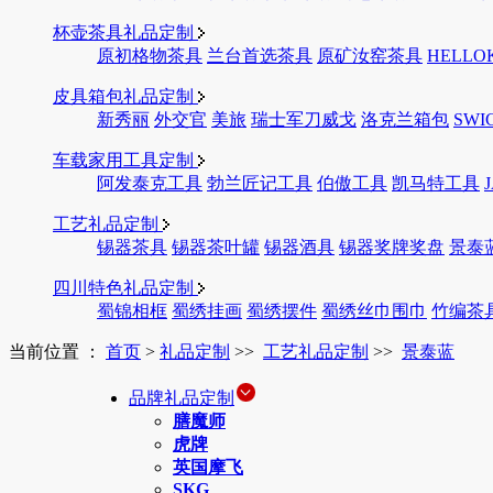
杯壶茶具礼品定制
原初格物茶具
兰台首选茶具
原矿汝窑茶具
HELLO
皮具箱包礼品定制
新秀丽
外交官
美旅
瑞士军刀威戈
洛克兰箱包
SWI
车载家用工具定制
阿发泰克工具
勃兰匠记工具
伯傲工具
凯马特工具
工艺礼品定制
锡器茶具
锡器茶叶罐
锡器酒具
锡器奖牌奖盘
景泰
四川特色礼品定制
蜀锦相框
蜀绣挂画
蜀绣摆件
蜀绣丝巾围巾
竹编茶
当前位置 ：
首页
>
礼品定制
>>
工艺礼品定制
>>
景泰蓝
品牌礼品定制
膳魔师
虎牌
英国摩飞
SKG