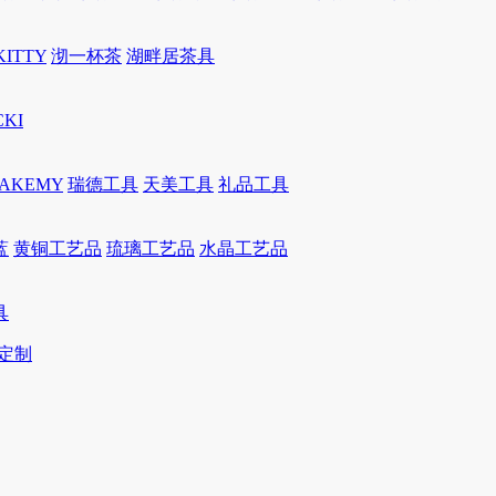
KITTY
沏一杯茶
湖畔居茶具
CKI
JAKEMY
瑞德工具
天美工具
礼品工具
蓝
黄铜工艺品
琉璃工艺品
水晶工艺品
具
定制