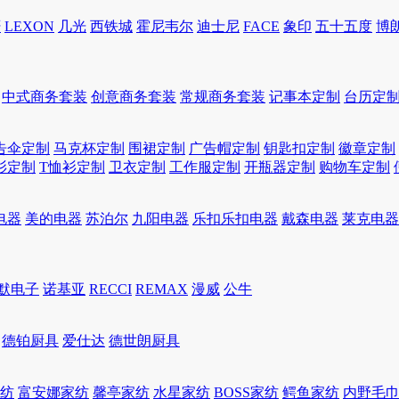
轩
LEXON
几光
西铁城
霍尼韦尔
迪士尼
FACE
象印
五十五度
博
中式商务套装
创意商务套装
常规商务套装
记事本定制
台历定
告伞定制
马克杯定制
围裙定制
广告帽定制
钥匙扣定制
徽章定制
衫定制
T恤衫定制
卫衣定制
工作服定制
开瓶器定制
购物车定制
电器
美的电器
苏泊尔
九阳电器
乐扣乐扣电器
戴森电器
莱克电器
默电子
诺基亚
RECCI
REMAX
漫威
公牛
德铂厨具
爱仕达
德世朗厨具
家纺
富安娜家纺
馨亭家纺
水星家纺
BOSS家纺
鳄鱼家纺
内野毛