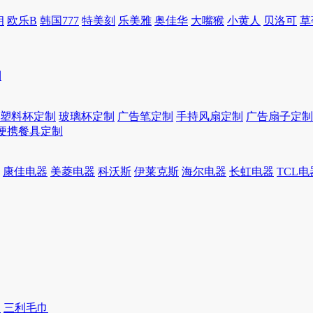
朗
欧乐B
韩国777
特美刻
乐美雅
奥佳华
大嘴猴
小黄人
贝洛可
草
制
塑料杯定制
玻璃杯定制
广告笔定制
手持风扇定制
广告扇子定制
便携餐具定制
康佳电器
美菱电器
科沃斯
伊莱克斯
海尔电器
长虹电器
TCL电
巾
三利毛巾