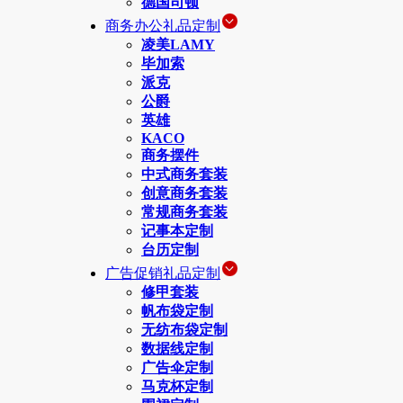
德国司顿
商务办公礼品定制
凌美LAMY
毕加索
派克
公爵
英雄
KACO
商务摆件
中式商务套装
创意商务套装
常规商务套装
记事本定制
台历定制
广告促销礼品定制
修甲套装
帆布袋定制
无纺布袋定制
数据线定制
广告伞定制
马克杯定制