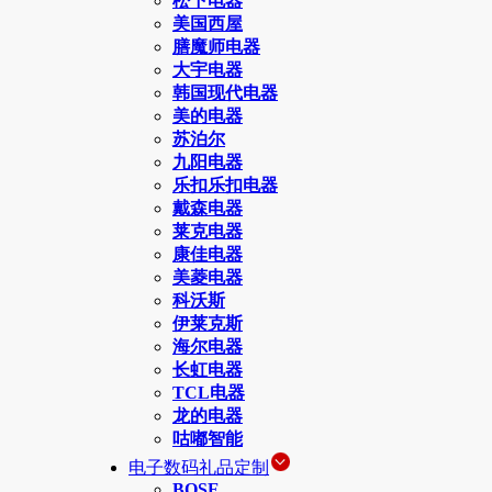
松下电器
美国西屋
膳魔师电器
大宇电器
韩国现代电器
美的电器
苏泊尔
九阳电器
乐扣乐扣电器
戴森电器
莱克电器
康佳电器
美菱电器
科沃斯
伊莱克斯
海尔电器
长虹电器
TCL电器
龙的电器
咕嘟智能
电子数码礼品定制
BOSE