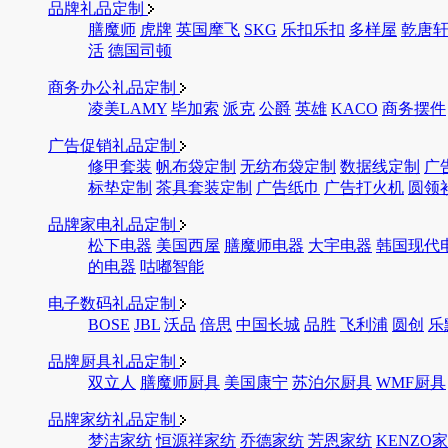
品牌礼品定制
膳魔师
虎牌
英国摩飞
SKG
乐扣乐扣
多样屋
乾唐
活
德国司顿
商务办公礼品定制
凌美LAMY
毕加索
派克
公爵
英雄
KACO
商务摆件
广告促销礼品定制
修甲套装
帆布袋定制
无纺布袋定制
数据线定制
广
标垫定制
茶具套装定制
广告纸巾
广告打火机
圆领
品牌家电礼品定制
松下电器
美国西屋
膳魔师电器
大宇电器
韩国现代
的电器
咕嘟智能
电子数码礼品定制
BOSE
JBL
沃品
倍思
中国长城
品胜
飞利浦
圆创
乐
品牌厨具礼品定制
双立人
膳魔师厨具
美国康宁
苏泊尔厨具
WMF厨具
品牌家纺礼品定制
梦洁家纺
恒源祥家纺
乔德家纺
芳恩家纺
KENZO