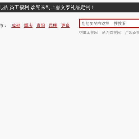
销礼品-员工福利-欢迎来到上鼎文泰礼品定制！
市：
成都
重庆
贵阳
昆明
更多
记事本定制
帆布袋定制
广告伞