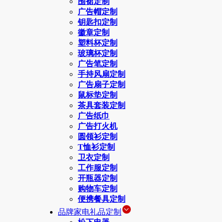
围裙定制
广告帽定制
钥匙扣定制
徽章定制
塑料杯定制
玻璃杯定制
广告笔定制
手持风扇定制
广告扇子定制
鼠标垫定制
茶具套装定制
广告纸巾
广告打火机
圆领衫定制
T恤衫定制
卫衣定制
工作服定制
开瓶器定制
购物车定制
便携餐具定制
品牌家电礼品定制