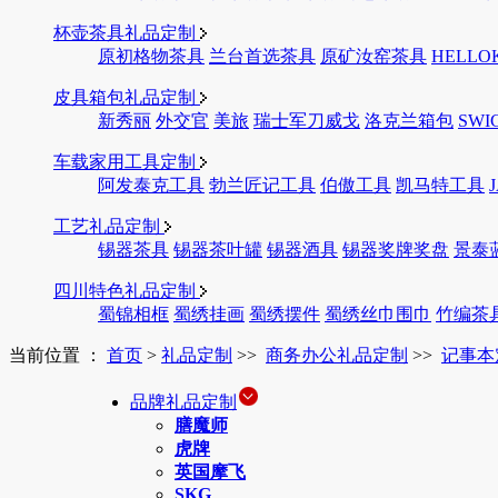
杯壶茶具礼品定制
原初格物茶具
兰台首选茶具
原矿汝窑茶具
HELLO
皮具箱包礼品定制
新秀丽
外交官
美旅
瑞士军刀威戈
洛克兰箱包
SWI
车载家用工具定制
阿发泰克工具
勃兰匠记工具
伯傲工具
凯马特工具
工艺礼品定制
锡器茶具
锡器茶叶罐
锡器酒具
锡器奖牌奖盘
景泰
四川特色礼品定制
蜀锦相框
蜀绣挂画
蜀绣摆件
蜀绣丝巾围巾
竹编茶
当前位置 ：
首页
>
礼品定制
>>
商务办公礼品定制
>>
记事本
品牌礼品定制
膳魔师
虎牌
英国摩飞
SKG