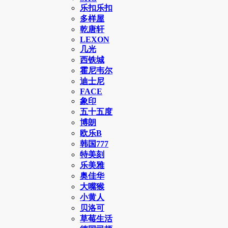
乐扣乐扣
多样屋
乾唐轩
LEXON
几光
西铁城
霍尼韦尔
迪士尼
FACE
象印
五十五度
博朗
欧乐B
韩国777
特美刻
乐美雅
奥佳华
大嘴猴
小黄人
贝洛可
草莓生活