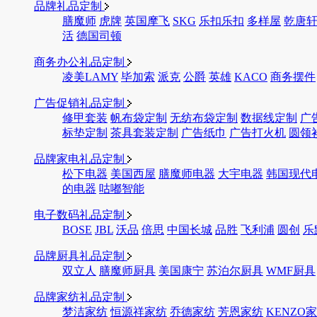
品牌礼品定制
膳魔师
虎牌
英国摩飞
SKG
乐扣乐扣
多样屋
乾唐
活
德国司顿
商务办公礼品定制
凌美LAMY
毕加索
派克
公爵
英雄
KACO
商务摆件
广告促销礼品定制
修甲套装
帆布袋定制
无纺布袋定制
数据线定制
广
标垫定制
茶具套装定制
广告纸巾
广告打火机
圆领
品牌家电礼品定制
松下电器
美国西屋
膳魔师电器
大宇电器
韩国现代
的电器
咕嘟智能
电子数码礼品定制
BOSE
JBL
沃品
倍思
中国长城
品胜
飞利浦
圆创
乐
品牌厨具礼品定制
双立人
膳魔师厨具
美国康宁
苏泊尔厨具
WMF厨具
品牌家纺礼品定制
梦洁家纺
恒源祥家纺
乔德家纺
芳恩家纺
KENZO