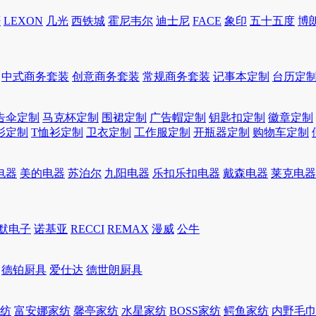
轩
LEXON
几光
西铁城
霍尼韦尔
迪士尼
FACE
象印
五十五度
博
中式商务套装
创意商务套装
常规商务套装
记事本定制
台历定
告伞定制
马克杯定制
围裙定制
广告帽定制
钥匙扣定制
徽章定制
衫定制
T恤衫定制
卫衣定制
工作服定制
开瓶器定制
购物车定制
电器
美的电器
苏泊尔
九阳电器
乐扣乐扣电器
戴森电器
莱克电器
默电子
诺基亚
RECCI
REMAX
漫威
公牛
德铂厨具
爱仕达
德世朗厨具
家纺
富安娜家纺
馨亭家纺
水星家纺
BOSS家纺
鳄鱼家纺
内野毛