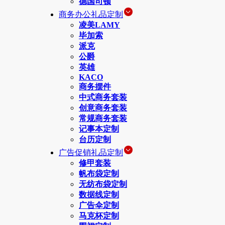
德国司顿
商务办公礼品定制
凌美LAMY
毕加索
派克
公爵
英雄
KACO
商务摆件
中式商务套装
创意商务套装
常规商务套装
记事本定制
台历定制
广告促销礼品定制
修甲套装
帆布袋定制
无纺布袋定制
数据线定制
广告伞定制
马克杯定制