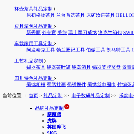
杯壶茶具礼品定制
原初格物茶具
兰台首选茶具
原矿汝窑茶具
HELLO
皮具箱包礼品定制
新秀丽
外交官
美旅
瑞士军刀威戈
洛克兰箱包
SWI
车载家用工具定制
阿发泰克工具
勃兰匠记工具
伯傲工具
凯马特工具
工艺礼品定制
锡器茶具
锡器茶叶罐
锡器酒具
锡器奖牌奖盘
景泰
四川特色礼品定制
蜀锦相框
蜀绣挂画
蜀绣摆件
蜀绣丝巾围巾
竹编茶
当前位置 ：
首页
>
礼品定制
>>
电子数码礼品定制
>>
乐默电
品牌礼品定制
膳魔师
虎牌
英国摩飞
SKG