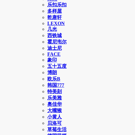
乐扣乐扣
多样屋
乾唐轩
LEXON
几光
西铁城
霍尼韦尔
迪士尼
FACE
象印
五十五度
博朗
欧乐B
韩国777
特美刻
乐美雅
奥佳华
大嘴猴
小黄人
贝洛可
草莓生活