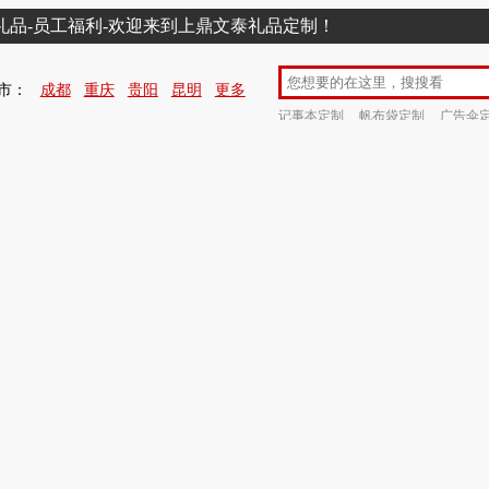
销礼品-员工福利-欢迎来到上鼎文泰礼品定制！
市：
成都
重庆
贵阳
昆明
更多
记事本定制
帆布袋定制
广告伞