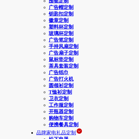
围裙定制
广告帽定制
钥匙扣定制
徽章定制
塑料杯定制
玻璃杯定制
广告笔定制
手持风扇定制
广告扇子定制
鼠标垫定制
茶具套装定制
广告纸巾
广告打火机
圆领衫定制
T恤衫定制
卫衣定制
工作服定制
开瓶器定制
购物车定制
便携餐具定制
品牌家电礼品定制