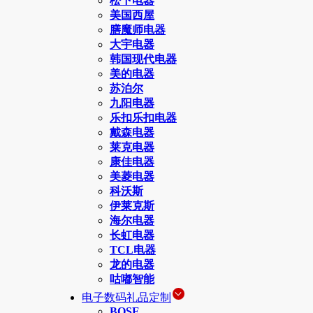
松下电器
美国西屋
膳魔师电器
大宇电器
韩国现代电器
美的电器
苏泊尔
九阳电器
乐扣乐扣电器
戴森电器
莱克电器
康佳电器
美菱电器
科沃斯
伊莱克斯
海尔电器
长虹电器
TCL电器
龙的电器
咕嘟智能
电子数码礼品定制
BOSE