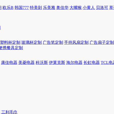
朗
欧乐B
韩国777
特美刻
乐美雅
奥佳华
大嘴猴
小黄人
贝洛可
草
制
塑料杯定制
玻璃杯定制
广告笔定制
手持风扇定制
广告扇子定制
便携餐具定制
康佳电器
美菱电器
科沃斯
伊莱克斯
海尔电器
长虹电器
TCL电
巾
三利毛巾