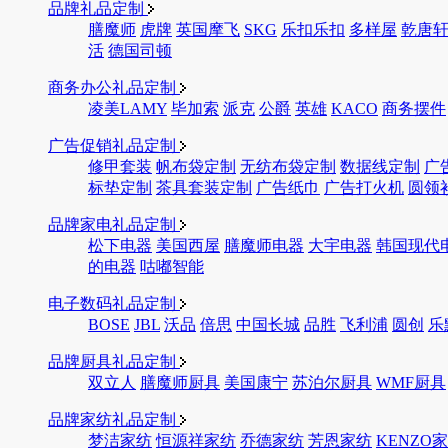
品牌礼品定制
膳魔师
虎牌
英国摩飞
SKG
乐扣乐扣
多样屋
乾唐
活
德国司顿
商务办公礼品定制
凌美LAMY
毕加索
派克
公爵
英雄
KACO
商务摆件
广告促销礼品定制
修甲套装
帆布袋定制
无纺布袋定制
数据线定制
广
标垫定制
茶具套装定制
广告纸巾
广告打火机
圆领
品牌家电礼品定制
松下电器
美国西屋
膳魔师电器
大宇电器
韩国现代
的电器
咕嘟智能
电子数码礼品定制
BOSE
JBL
沃品
倍思
中国长城
品胜
飞利浦
圆创
乐
品牌厨具礼品定制
双立人
膳魔师厨具
美国康宁
苏泊尔厨具
WMF厨具
品牌家纺礼品定制
梦洁家纺
恒源祥家纺
乔德家纺
芳恩家纺
KENZO