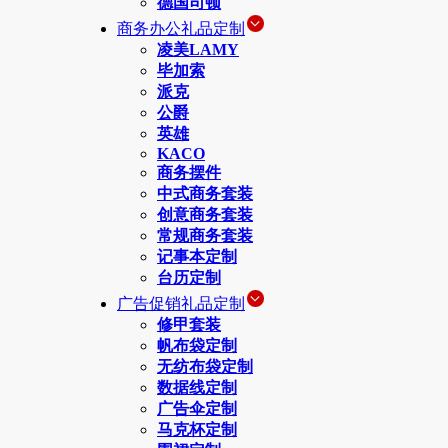
德国司顿
商务办公礼品定制
凌美LAMY
毕加索
派克
公爵
英雄
KACO
商务摆件
中式商务套装
创意商务套装
常规商务套装
记事本定制
台历定制
广告促销礼品定制
修甲套装
帆布袋定制
无纺布袋定制
数据线定制
广告伞定制
马克杯定制