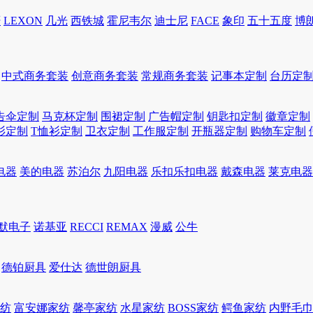
轩
LEXON
几光
西铁城
霍尼韦尔
迪士尼
FACE
象印
五十五度
博
中式商务套装
创意商务套装
常规商务套装
记事本定制
台历定
告伞定制
马克杯定制
围裙定制
广告帽定制
钥匙扣定制
徽章定制
衫定制
T恤衫定制
卫衣定制
工作服定制
开瓶器定制
购物车定制
电器
美的电器
苏泊尔
九阳电器
乐扣乐扣电器
戴森电器
莱克电器
默电子
诺基亚
RECCI
REMAX
漫威
公牛
德铂厨具
爱仕达
德世朗厨具
家纺
富安娜家纺
馨亭家纺
水星家纺
BOSS家纺
鳄鱼家纺
内野毛