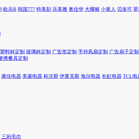
朗
欧乐B
韩国777
特美刻
乐美雅
奥佳华
大嘴猴
小黄人
贝洛可
草
制
塑料杯定制
玻璃杯定制
广告笔定制
手持风扇定制
广告扇子定制
便携餐具定制
康佳电器
美菱电器
科沃斯
伊莱克斯
海尔电器
长虹电器
TCL电
巾
三利毛巾