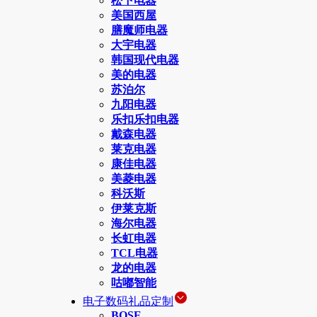
松下电器
美国西屋
膳魔师电器
大宇电器
韩国现代电器
美的电器
苏泊尔
九阳电器
乐扣乐扣电器
戴森电器
莱克电器
康佳电器
美菱电器
科沃斯
伊莱克斯
海尔电器
长虹电器
TCL电器
龙的电器
咕嘟智能
电子数码礼品定制
BOSE