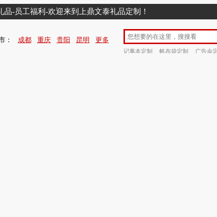
销礼品-员工福利-欢迎来到上鼎文泰礼品定制！
市：
成都
重庆
贵阳
昆明
更多
记事本定制
帆布袋定制
广告伞