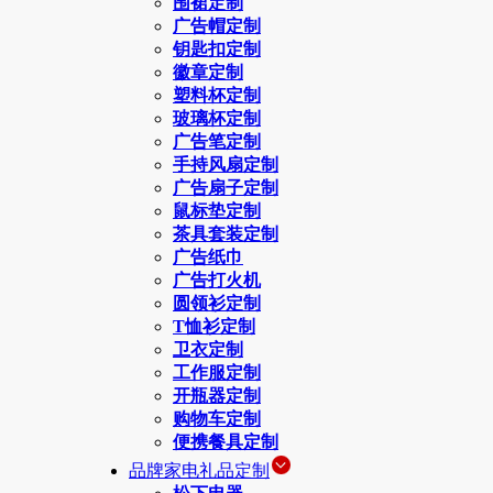
围裙定制
广告帽定制
钥匙扣定制
徽章定制
塑料杯定制
玻璃杯定制
广告笔定制
手持风扇定制
广告扇子定制
鼠标垫定制
茶具套装定制
广告纸巾
广告打火机
圆领衫定制
T恤衫定制
卫衣定制
工作服定制
开瓶器定制
购物车定制
便携餐具定制
品牌家电礼品定制