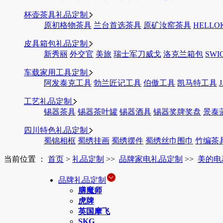
杯壶茶具礼品定制
原初格物茶具
兰台首选茶具
原矿汝窑茶具
HELLO
皮具箱包礼品定制
新秀丽
外交官
美旅
瑞士军刀威戈
洛克兰箱包
SWI
车载家用工具定制
阿发泰克工具
勃兰匠记工具
伯傲工具
凯马特工具
工艺礼品定制
锡器茶具
锡器茶叶罐
锡器酒具
锡器奖牌奖盘
景泰
四川特色礼品定制
蜀锦相框
蜀绣挂画
蜀绣摆件
蜀绣丝巾围巾
竹编茶
当前位置 ：
首页
>
礼品定制
>>
品牌家电礼品定制
>>
美的电
品牌礼品定制
膳魔师
虎牌
英国摩飞
SKG