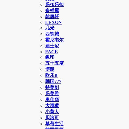
乐扣乐扣
多样屋
乾唐轩
LEXON
几光
西铁城
霍尼韦尔
迪士尼
FACE
象印
五十五度
博朗
欧乐B
韩国777
特美刻
乐美雅
奥佳华
大嘴猴
小黄人
贝洛可
草莓生活