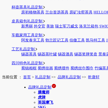
杯壶茶具礼品定制
原初格物茶具
兰台首选茶具
原矿汝窑茶具
HELLO
皮具箱包礼品定制
新秀丽
外交官
美旅
瑞士军刀威戈
洛克兰箱包
SWI
车载家用工具定制
阿发泰克工具
勃兰匠记工具
伯傲工具
凯马特工具
工艺礼品定制
锡器茶具
锡器茶叶罐
锡器酒具
锡器奖牌奖盘
景泰
四川特色礼品定制
蜀锦相框
蜀绣挂画
蜀绣摆件
蜀绣丝巾围巾
竹编茶
当前位置 ：
首页
>
礼品定制
>>
品牌礼品定制
>>
乾唐轩
品牌礼品定制
膳魔师
虎牌
英国摩飞
SKG