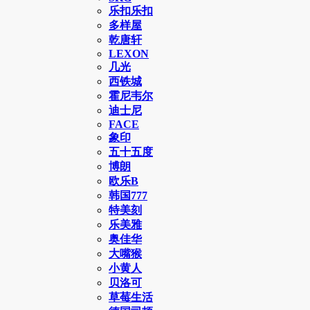
乐扣乐扣
多样屋
乾唐轩
LEXON
几光
西铁城
霍尼韦尔
迪士尼
FACE
象印
五十五度
博朗
欧乐B
韩国777
特美刻
乐美雅
奥佳华
大嘴猴
小黄人
贝洛可
草莓生活