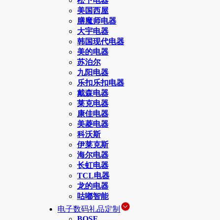
松下电器
美国西屋
膳魔师电器
大宇电器
韩国现代电器
美的电器
苏泊尔
九阳电器
乐扣乐扣电器
戴森电器
莱克电器
康佳电器
美菱电器
科沃斯
伊莱克斯
海尔电器
长虹电器
TCL电器
龙的电器
咕嘟智能
电子数码礼品定制
BOSE