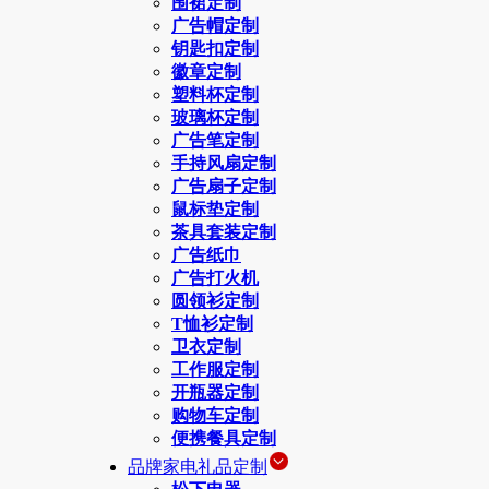
围裙定制
广告帽定制
钥匙扣定制
徽章定制
塑料杯定制
玻璃杯定制
广告笔定制
手持风扇定制
广告扇子定制
鼠标垫定制
茶具套装定制
广告纸巾
广告打火机
圆领衫定制
T恤衫定制
卫衣定制
工作服定制
开瓶器定制
购物车定制
便携餐具定制
品牌家电礼品定制