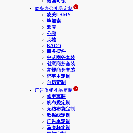
德国司顿
商务办公礼品定制
凌美LAMY
毕加索
派克
公爵
英雄
KACO
商务摆件
中式商务套装
创意商务套装
常规商务套装
记事本定制
台历定制
广告促销礼品定制
修甲套装
帆布袋定制
无纺布袋定制
数据线定制
广告伞定制
马克杯定制