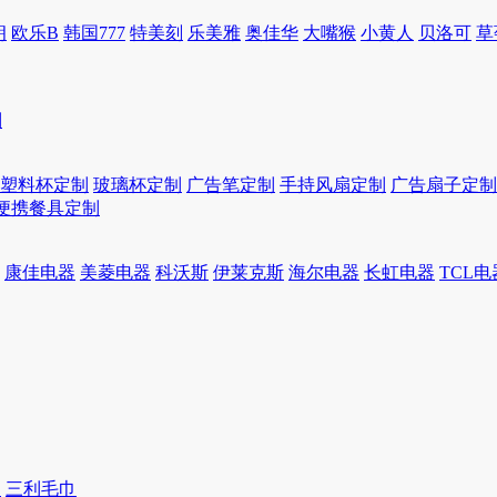
朗
欧乐B
韩国777
特美刻
乐美雅
奥佳华
大嘴猴
小黄人
贝洛可
草
制
塑料杯定制
玻璃杯定制
广告笔定制
手持风扇定制
广告扇子定制
便携餐具定制
康佳电器
美菱电器
科沃斯
伊莱克斯
海尔电器
长虹电器
TCL电
巾
三利毛巾