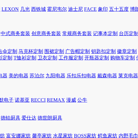
轩
LEXON
几光
西铁城
霍尼韦尔
迪士尼
FACE
象印
五十五度
博
中式商务套装
创意商务套装
常规商务套装
记事本定制
台历定
告伞定制
马克杯定制
围裙定制
广告帽定制
钥匙扣定制
徽章定制
衫定制
T恤衫定制
卫衣定制
工作服定制
开瓶器定制
购物车定制
电器
美的电器
苏泊尔
九阳电器
乐扣乐扣电器
戴森电器
莱克电器
默电子
诺基亚
RECCI
REMAX
漫威
公牛
德铂厨具
爱仕达
德世朗厨具
家纺
富安娜家纺
馨亭家纺
水星家纺
BOSS家纺
鳄鱼家纺
内野毛