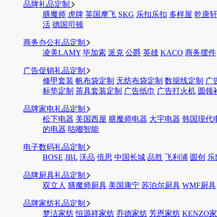
品牌礼品定制
膳魔师
虎牌
英国摩飞
SKG
乐扣乐扣
多样屋
乾唐
活
德国司顿
商务办公礼品定制
凌美LAMY
毕加索
派克
公爵
英雄
KACO
商务摆件
广告促销礼品定制
修甲套装
帆布袋定制
无纺布袋定制
数据线定制
广
标垫定制
茶具套装定制
广告纸巾
广告打火机
圆领
品牌家电礼品定制
松下电器
美国西屋
膳魔师电器
大宇电器
韩国现代
的电器
咕嘟智能
电子数码礼品定制
BOSE
JBL
沃品
倍思
中国长城
品胜
飞利浦
圆创
乐
品牌厨具礼品定制
双立人
膳魔师厨具
美国康宁
苏泊尔厨具
WMF厨具
品牌家纺礼品定制
梦洁家纺
恒源祥家纺
乔德家纺
芳恩家纺
KENZO