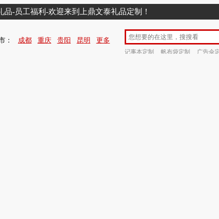
销礼品-员工福利-欢迎来到上鼎文泰礼品定制！
市：
成都
重庆
贵阳
昆明
更多
记事本定制
帆布袋定制
广告伞