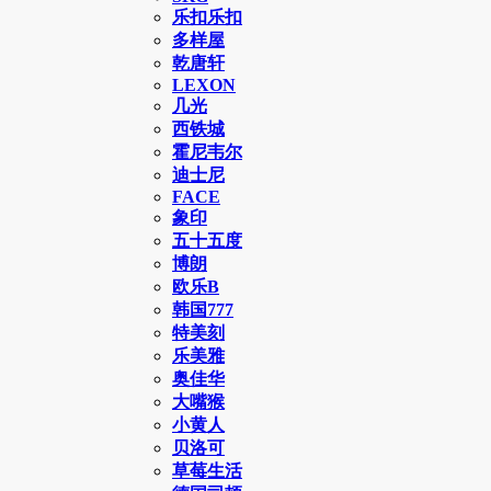
乐扣乐扣
多样屋
乾唐轩
LEXON
几光
西铁城
霍尼韦尔
迪士尼
FACE
象印
五十五度
博朗
欧乐B
韩国777
特美刻
乐美雅
奥佳华
大嘴猴
小黄人
贝洛可
草莓生活