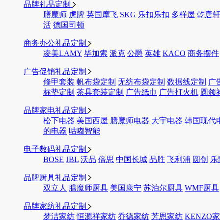
品牌礼品定制
膳魔师
虎牌
英国摩飞
SKG
乐扣乐扣
多样屋
乾唐
活
德国司顿
商务办公礼品定制
凌美LAMY
毕加索
派克
公爵
英雄
KACO
商务摆件
广告促销礼品定制
修甲套装
帆布袋定制
无纺布袋定制
数据线定制
广
标垫定制
茶具套装定制
广告纸巾
广告打火机
圆领
品牌家电礼品定制
松下电器
美国西屋
膳魔师电器
大宇电器
韩国现代
的电器
咕嘟智能
电子数码礼品定制
BOSE
JBL
沃品
倍思
中国长城
品胜
飞利浦
圆创
乐
品牌厨具礼品定制
双立人
膳魔师厨具
美国康宁
苏泊尔厨具
WMF厨具
品牌家纺礼品定制
梦洁家纺
恒源祥家纺
乔德家纺
芳恩家纺
KENZO