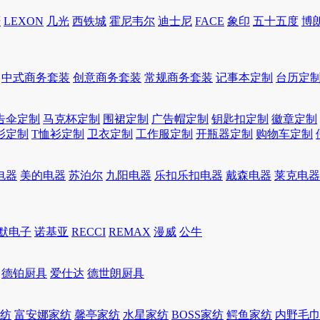
轩
LEXON
几光
西铁城
霍尼韦尔
迪士尼
FACE
象印
五十五度
博
中式商务套装
创意商务套装
常规商务套装
记事本定制
台历定
告伞定制
马克杯定制
围裙定制
广告帽定制
钥匙扣定制
徽章定制
衫定制
T恤衫定制
卫衣定制
工作服定制
开瓶器定制
购物车定制
电器
美的电器
苏泊尔
九阳电器
乐扣乐扣电器
戴森电器
莱克电器
默电子
诺基亚
RECCI
REMAX
漫威
公牛
德铂厨具
爱仕达
德世朗厨具
家纺
富安娜家纺
馨亭家纺
水星家纺
BOSS家纺
鳄鱼家纺
内野毛