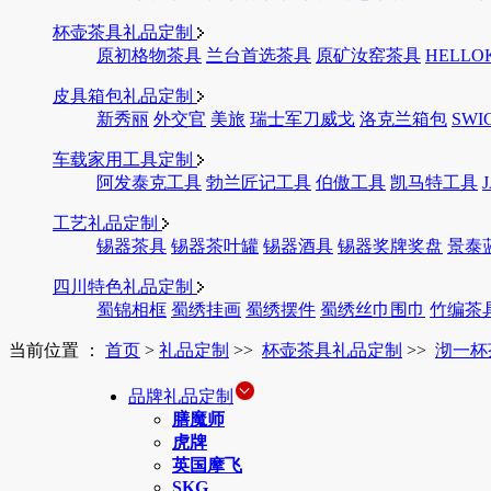
杯壶茶具礼品定制
原初格物茶具
兰台首选茶具
原矿汝窑茶具
HELLO
皮具箱包礼品定制
新秀丽
外交官
美旅
瑞士军刀威戈
洛克兰箱包
SWI
车载家用工具定制
阿发泰克工具
勃兰匠记工具
伯傲工具
凯马特工具
工艺礼品定制
锡器茶具
锡器茶叶罐
锡器酒具
锡器奖牌奖盘
景泰
四川特色礼品定制
蜀锦相框
蜀绣挂画
蜀绣摆件
蜀绣丝巾围巾
竹编茶
当前位置 ：
首页
>
礼品定制
>>
杯壶茶具礼品定制
>>
沏一杯
品牌礼品定制
膳魔师
虎牌
英国摩飞
SKG