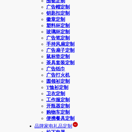
围裙定制
广告帽定制
钥匙扣定制
徽章定制
塑料杯定制
玻璃杯定制
广告笔定制
手持风扇定制
广告扇子定制
鼠标垫定制
茶具套装定制
广告纸巾
广告打火机
圆领衫定制
T恤衫定制
卫衣定制
工作服定制
开瓶器定制
购物车定制
便携餐具定制
品牌家电礼品定制