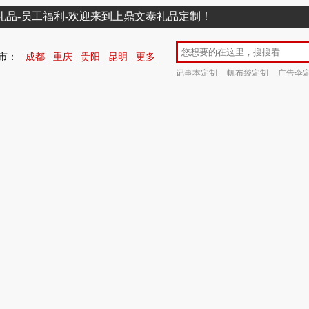
销礼品-员工福利-欢迎来到上鼎文泰礼品定制！
市：
成都
重庆
贵阳
昆明
更多
记事本定制
帆布袋定制
广告伞