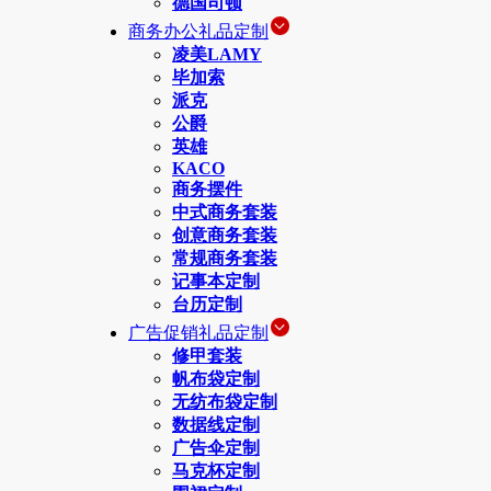
德国司顿
商务办公礼品定制
凌美LAMY
毕加索
派克
公爵
英雄
KACO
商务摆件
中式商务套装
创意商务套装
常规商务套装
记事本定制
台历定制
广告促销礼品定制
修甲套装
帆布袋定制
无纺布袋定制
数据线定制
广告伞定制
马克杯定制