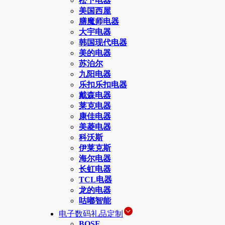
松下电器
美国西屋
膳魔师电器
大宇电器
韩国现代电器
美的电器
苏泊尔
九阳电器
乐扣乐扣电器
戴森电器
莱克电器
康佳电器
美菱电器
科沃斯
伊莱克斯
海尔电器
长虹电器
TCL电器
龙的电器
咕嘟智能
电子数码礼品定制
BOSE