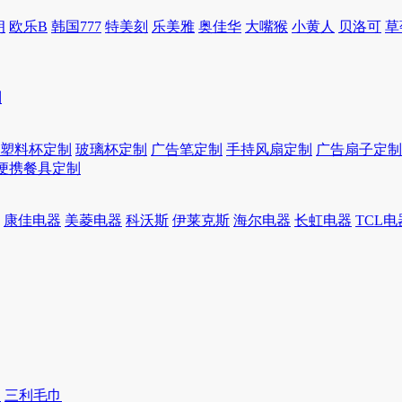
朗
欧乐B
韩国777
特美刻
乐美雅
奥佳华
大嘴猴
小黄人
贝洛可
草
制
塑料杯定制
玻璃杯定制
广告笔定制
手持风扇定制
广告扇子定制
便携餐具定制
康佳电器
美菱电器
科沃斯
伊莱克斯
海尔电器
长虹电器
TCL电
巾
三利毛巾