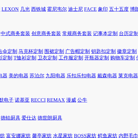
轩
LEXON
几光
西铁城
霍尼韦尔
迪士尼
FACE
象印
五十五度
博
中式商务套装
创意商务套装
常规商务套装
记事本定制
台历定
告伞定制
马克杯定制
围裙定制
广告帽定制
钥匙扣定制
徽章定制
衫定制
T恤衫定制
卫衣定制
工作服定制
开瓶器定制
购物车定制
电器
美的电器
苏泊尔
九阳电器
乐扣乐扣电器
戴森电器
莱克电器
默电子
诺基亚
RECCI
REMAX
漫威
公牛
德铂厨具
爱仕达
德世朗厨具
家纺
富安娜家纺
馨亭家纺
水星家纺
BOSS家纺
鳄鱼家纺
内野毛