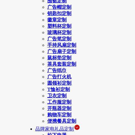
围裙定制
广告帽定制
钥匙扣定制
徽章定制
塑料杯定制
玻璃杯定制
广告笔定制
手持风扇定制
广告扇子定制
鼠标垫定制
茶具套装定制
广告纸巾
广告打火机
圆领衫定制
T恤衫定制
卫衣定制
工作服定制
开瓶器定制
购物车定制
便携餐具定制
品牌家电礼品定制