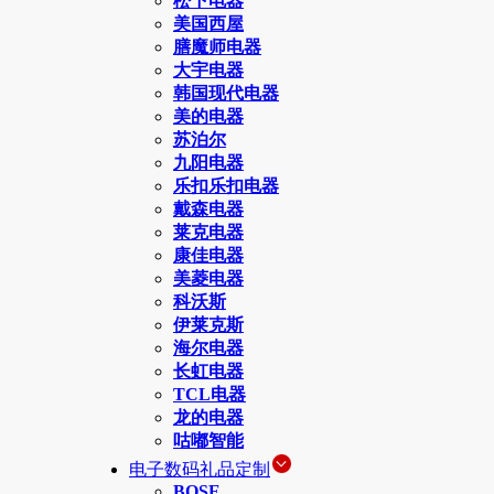
松下电器
美国西屋
膳魔师电器
大宇电器
韩国现代电器
美的电器
苏泊尔
九阳电器
乐扣乐扣电器
戴森电器
莱克电器
康佳电器
美菱电器
科沃斯
伊莱克斯
海尔电器
长虹电器
TCL电器
龙的电器
咕嘟智能
电子数码礼品定制
BOSE