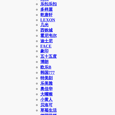
乐扣乐扣
多样屋
乾唐轩
LEXON
几光
西铁城
霍尼韦尔
迪士尼
FACE
象印
五十五度
博朗
欧乐B
韩国777
特美刻
乐美雅
奥佳华
大嘴猴
小黄人
贝洛可
草莓生活