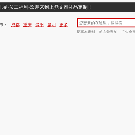
销礼品-员工福利-欢迎来到上鼎文泰礼品定制！
市：
成都
重庆
贵阳
昆明
更多
记事本定制
帆布袋定制
广告伞