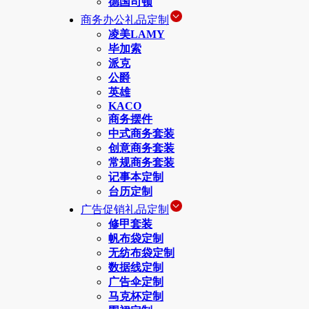
德国司顿
商务办公礼品定制
凌美LAMY
毕加索
派克
公爵
英雄
KACO
商务摆件
中式商务套装
创意商务套装
常规商务套装
记事本定制
台历定制
广告促销礼品定制
修甲套装
帆布袋定制
无纺布袋定制
数据线定制
广告伞定制
马克杯定制