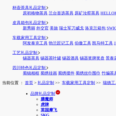
杯壶茶具礼品定制
原初格物茶具
兰台首选茶具
原矿汝窑茶具
HELLO
皮具箱包礼品定制
新秀丽
外交官
美旅
瑞士军刀威戈
洛克兰箱包
SWI
车载家用工具定制
阿发泰克工具
勃兰匠记工具
伯傲工具
凯马特工具
工艺礼品定制
锡器茶具
锡器茶叶罐
锡器酒具
锡器奖牌奖盘
景泰
四川特色礼品定制
蜀锦相框
蜀绣挂画
蜀绣摆件
蜀绣丝巾围巾
竹编茶
当前位置 ：
首页
>
礼品定制
>>
车载家用工具定制
>>
瑞德工
品牌礼品定制
膳魔师
虎牌
英国摩飞
SKG