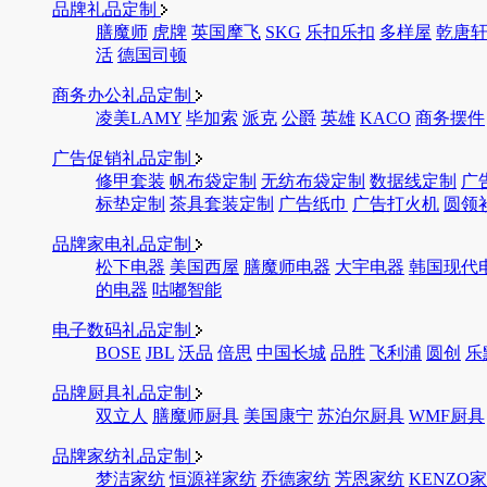
品牌礼品定制
膳魔师
虎牌
英国摩飞
SKG
乐扣乐扣
多样屋
乾唐
活
德国司顿
商务办公礼品定制
凌美LAMY
毕加索
派克
公爵
英雄
KACO
商务摆件
广告促销礼品定制
修甲套装
帆布袋定制
无纺布袋定制
数据线定制
广
标垫定制
茶具套装定制
广告纸巾
广告打火机
圆领
品牌家电礼品定制
松下电器
美国西屋
膳魔师电器
大宇电器
韩国现代
的电器
咕嘟智能
电子数码礼品定制
BOSE
JBL
沃品
倍思
中国长城
品胜
飞利浦
圆创
乐
品牌厨具礼品定制
双立人
膳魔师厨具
美国康宁
苏泊尔厨具
WMF厨具
品牌家纺礼品定制
梦洁家纺
恒源祥家纺
乔德家纺
芳恩家纺
KENZO