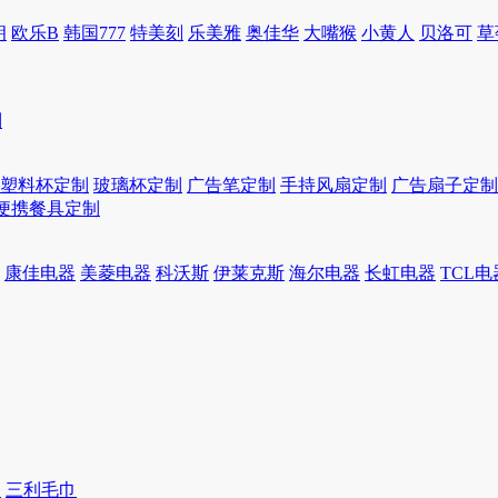
朗
欧乐B
韩国777
特美刻
乐美雅
奥佳华
大嘴猴
小黄人
贝洛可
草
制
塑料杯定制
玻璃杯定制
广告笔定制
手持风扇定制
广告扇子定制
便携餐具定制
康佳电器
美菱电器
科沃斯
伊莱克斯
海尔电器
长虹电器
TCL电
巾
三利毛巾