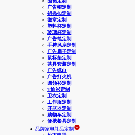
围裙定制
广告帽定制
钥匙扣定制
徽章定制
塑料杯定制
玻璃杯定制
广告笔定制
手持风扇定制
广告扇子定制
鼠标垫定制
茶具套装定制
广告纸巾
广告打火机
圆领衫定制
T恤衫定制
卫衣定制
工作服定制
开瓶器定制
购物车定制
便携餐具定制
品牌家电礼品定制