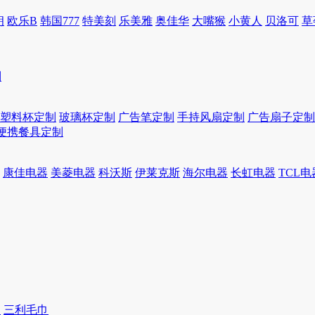
朗
欧乐B
韩国777
特美刻
乐美雅
奥佳华
大嘴猴
小黄人
贝洛可
草
制
塑料杯定制
玻璃杯定制
广告笔定制
手持风扇定制
广告扇子定制
便携餐具定制
康佳电器
美菱电器
科沃斯
伊莱克斯
海尔电器
长虹电器
TCL电
巾
三利毛巾