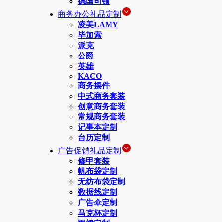
德国司顿
商务办公礼品定制
凌美LAMY
毕加索
派克
公爵
英雄
KACO
商务摆件
中式商务套装
创意商务套装
常规商务套装
记事本定制
台历定制
广告促销礼品定制
修甲套装
帆布袋定制
无纺布袋定制
数据线定制
广告伞定制
马克杯定制