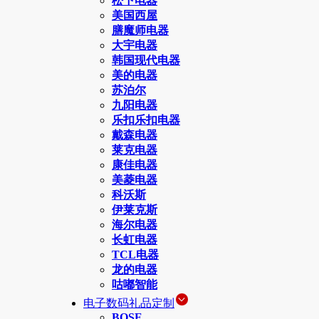
松下电器
美国西屋
膳魔师电器
大宇电器
韩国现代电器
美的电器
苏泊尔
九阳电器
乐扣乐扣电器
戴森电器
莱克电器
康佳电器
美菱电器
科沃斯
伊莱克斯
海尔电器
长虹电器
TCL电器
龙的电器
咕嘟智能
电子数码礼品定制
BOSE