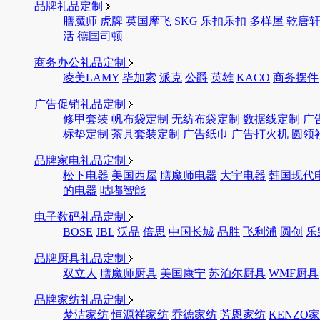
品牌礼品定制
膳魔师
虎牌
英国摩飞
SKG
乐扣乐扣
多样屋
乾唐
活
德国司顿
商务办公礼品定制
凌美LAMY
毕加索
派克
公爵
英雄
KACO
商务摆件
广告促销礼品定制
修甲套装
帆布袋定制
无纺布袋定制
数据线定制
广
标垫定制
茶具套装定制
广告纸巾
广告打火机
圆领
品牌家电礼品定制
松下电器
美国西屋
膳魔师电器
大宇电器
韩国现代
的电器
咕嘟智能
电子数码礼品定制
BOSE
JBL
沃品
倍思
中国长城
品胜
飞利浦
圆创
乐
品牌厨具礼品定制
双立人
膳魔师厨具
美国康宁
苏泊尔厨具
WMF厨具
品牌家纺礼品定制
梦洁家纺
恒源祥家纺
乔德家纺
芳恩家纺
KENZO