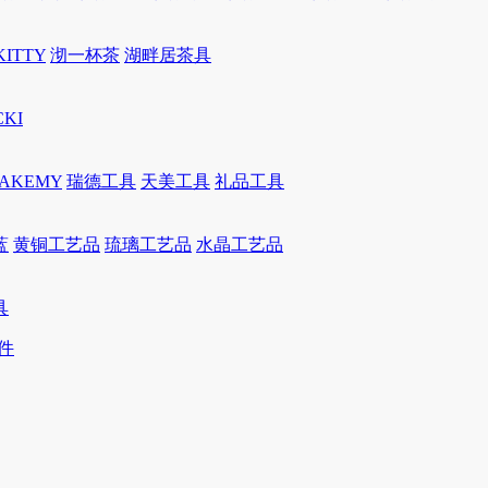
KITTY
沏一杯茶
湖畔居茶具
CKI
JAKEMY
瑞德工具
天美工具
礼品工具
蓝
黄铜工艺品
琉璃工艺品
水晶工艺品
具
件