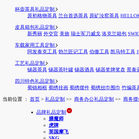
杯壶茶具礼品定制
原初格物茶具
兰台首选茶具
原矿汝窑茶具
HELLO
皮具箱包礼品定制
新秀丽
外交官
美旅
瑞士军刀威戈
洛克兰箱包
SWI
车载家用工具定制
阿发泰克工具
勃兰匠记工具
伯傲工具
凯马特工具
工艺礼品定制
锡器茶具
锡器茶叶罐
锡器酒具
锡器奖牌奖盘
景泰
四川特色礼品定制
蜀锦相框
蜀绣挂画
蜀绣摆件
蜀绣丝巾围巾
竹编茶
当前位置 ：
首页
>
礼品定制
>>
商务办公礼品定制
>>
商务摆
品牌礼品定制
膳魔师
虎牌
英国摩飞
SKG