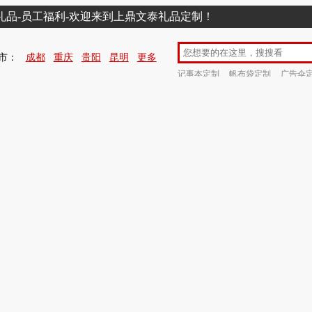
销礼品-员工福利-欢迎来到上鼎文泰礼品定制！
市：
成都
重庆
贵阳
昆明
更多
记事本定制
帆布袋定制
广告伞