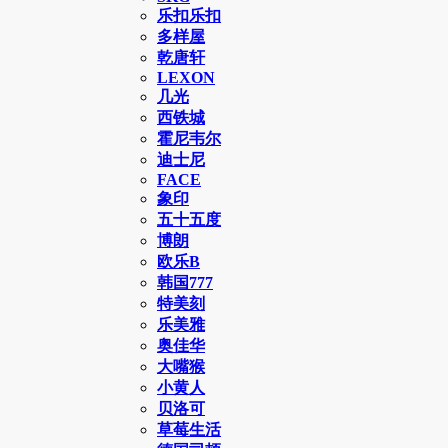
乐扣乐扣
多样屋
乾唐轩
LEXON
几光
西铁城
霍尼韦尔
迪士尼
FACE
象印
五十五度
博朗
欧乐B
韩国777
特美刻
乐美雅
奥佳华
大嘴猴
小黄人
贝洛可
草莓生活