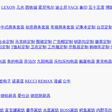
轩
LEXON
几光
西铁城
霍尼韦尔
迪士尼
FACE
象印
五十五度
博
中式商务套装
创意商务套装
常规商务套装
记事本定制
台历定
告伞定制
马克杯定制
围裙定制
广告帽定制
钥匙扣定制
徽章定制
衫定制
T恤衫定制
卫衣定制
工作服定制
开瓶器定制
购物车定制
电器
美的电器
苏泊尔
九阳电器
乐扣乐扣电器
戴森电器
莱克电器
默电子
诺基亚
RECCI
REMAX
漫威
公牛
德铂厨具
爱仕达
德世朗厨具
家纺
富安娜家纺
馨亭家纺
水星家纺
BOSS家纺
鳄鱼家纺
内野毛