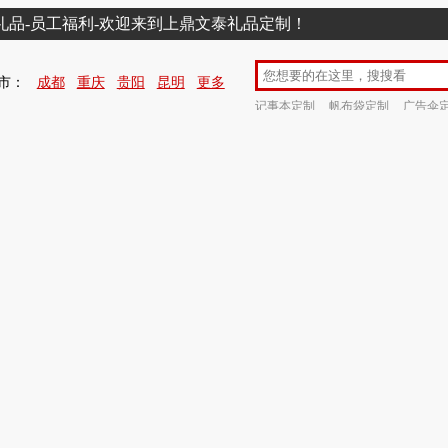
销礼品-员工福利-欢迎来到上鼎文泰礼品定制！
市：
成都
重庆
贵阳
昆明
更多
记事本定制
帆布袋定制
广告伞