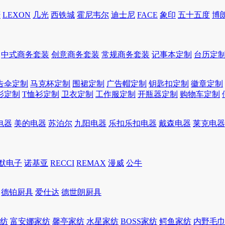
轩
LEXON
几光
西铁城
霍尼韦尔
迪士尼
FACE
象印
五十五度
博
中式商务套装
创意商务套装
常规商务套装
记事本定制
台历定
告伞定制
马克杯定制
围裙定制
广告帽定制
钥匙扣定制
徽章定制
衫定制
T恤衫定制
卫衣定制
工作服定制
开瓶器定制
购物车定制
电器
美的电器
苏泊尔
九阳电器
乐扣乐扣电器
戴森电器
莱克电器
默电子
诺基亚
RECCI
REMAX
漫威
公牛
德铂厨具
爱仕达
德世朗厨具
家纺
富安娜家纺
馨亭家纺
水星家纺
BOSS家纺
鳄鱼家纺
内野毛