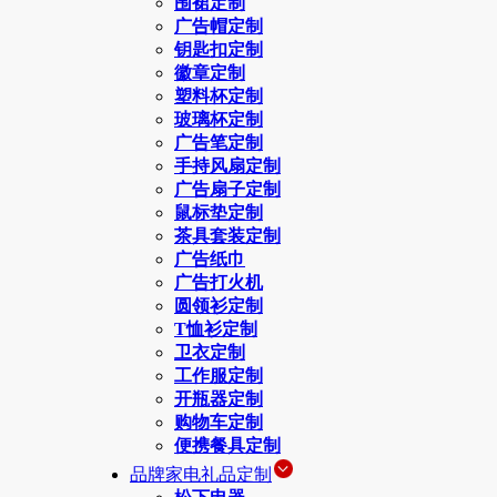
围裙定制
广告帽定制
钥匙扣定制
徽章定制
塑料杯定制
玻璃杯定制
广告笔定制
手持风扇定制
广告扇子定制
鼠标垫定制
茶具套装定制
广告纸巾
广告打火机
圆领衫定制
T恤衫定制
卫衣定制
工作服定制
开瓶器定制
购物车定制
便携餐具定制
品牌家电礼品定制