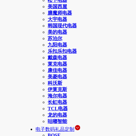
松下电器
美国西屋
膳魔师电器
大宇电器
韩国现代电器
美的电器
苏泊尔
九阳电器
乐扣乐扣电器
戴森电器
莱克电器
康佳电器
美菱电器
科沃斯
伊莱克斯
海尔电器
长虹电器
TCL电器
龙的电器
咕嘟智能
电子数码礼品定制
BOSE