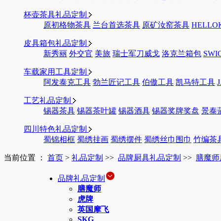
杯壶茶具礼品定制
原初格物茶具
兰台首选茶具
原矿汝窑茶具
HELLO
皮具箱包礼品定制
新秀丽
外交官
美旅
瑞士军刀威戈
洛克兰箱包
SWI
车载家用工具定制
阿发泰克工具
勃兰匠记工具
伯傲工具
凯马特工具
工艺礼品定制
锡器茶具
锡器茶叶罐
锡器酒具
锡器奖牌奖盘
景泰
四川特色礼品定制
蜀锦相框
蜀绣挂画
蜀绣摆件
蜀绣丝巾围巾
竹编茶
当前位置 ：
首页
>
礼品定制
>>
品牌厨具礼品定制
>>
膳魔师
品牌礼品定制
膳魔师
虎牌
英国摩飞
SKG