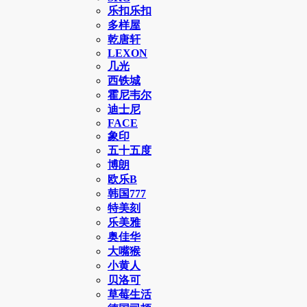
乐扣乐扣
多样屋
乾唐轩
LEXON
几光
西铁城
霍尼韦尔
迪士尼
FACE
象印
五十五度
博朗
欧乐B
韩国777
特美刻
乐美雅
奥佳华
大嘴猴
小黄人
贝洛可
草莓生活