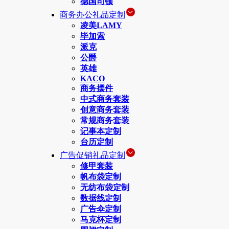
德国司顿
商务办公礼品定制
凌美LAMY
毕加索
派克
公爵
英雄
KACO
商务摆件
中式商务套装
创意商务套装
常规商务套装
记事本定制
台历定制
广告促销礼品定制
修甲套装
帆布袋定制
无纺布袋定制
数据线定制
广告伞定制
马克杯定制