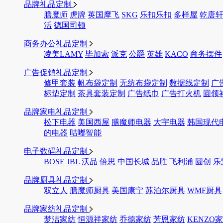
品牌礼品定制
膳魔师
虎牌
英国摩飞
SKG
乐扣乐扣
多样屋
乾唐
活
德国司顿
商务办公礼品定制
凌美LAMY
毕加索
派克
公爵
英雄
KACO
商务摆件
广告促销礼品定制
修甲套装
帆布袋定制
无纺布袋定制
数据线定制
广
标垫定制
茶具套装定制
广告纸巾
广告打火机
圆领
品牌家电礼品定制
松下电器
美国西屋
膳魔师电器
大宇电器
韩国现代
的电器
咕嘟智能
电子数码礼品定制
BOSE
JBL
沃品
倍思
中国长城
品胜
飞利浦
圆创
乐
品牌厨具礼品定制
双立人
膳魔师厨具
美国康宁
苏泊尔厨具
WMF厨具
品牌家纺礼品定制
梦洁家纺
恒源祥家纺
乔德家纺
芳恩家纺
KENZO