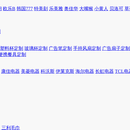
朗
欧乐B
韩国777
特美刻
乐美雅
奥佳华
大嘴猴
小黄人
贝洛可
草
制
塑料杯定制
玻璃杯定制
广告笔定制
手持风扇定制
广告扇子定制
便携餐具定制
康佳电器
美菱电器
科沃斯
伊莱克斯
海尔电器
长虹电器
TCL电
巾
三利毛巾