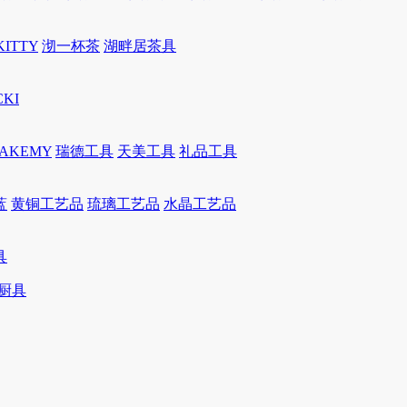
KITTY
沏一杯茶
湖畔居茶具
CKI
JAKEMY
瑞德工具
天美工具
礼品工具
蓝
黄铜工艺品
琉璃工艺品
水晶工艺品
具
厨具