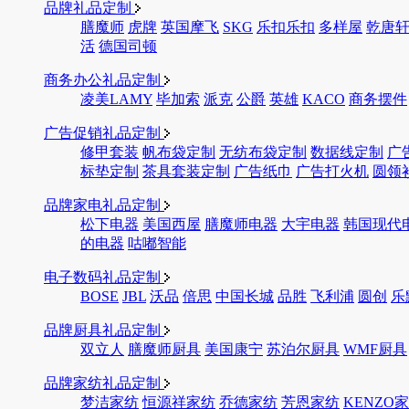
品牌礼品定制
膳魔师
虎牌
英国摩飞
SKG
乐扣乐扣
多样屋
乾唐
活
德国司顿
商务办公礼品定制
凌美LAMY
毕加索
派克
公爵
英雄
KACO
商务摆件
广告促销礼品定制
修甲套装
帆布袋定制
无纺布袋定制
数据线定制
广
标垫定制
茶具套装定制
广告纸巾
广告打火机
圆领
品牌家电礼品定制
松下电器
美国西屋
膳魔师电器
大宇电器
韩国现代
的电器
咕嘟智能
电子数码礼品定制
BOSE
JBL
沃品
倍思
中国长城
品胜
飞利浦
圆创
乐
品牌厨具礼品定制
双立人
膳魔师厨具
美国康宁
苏泊尔厨具
WMF厨具
品牌家纺礼品定制
梦洁家纺
恒源祥家纺
乔德家纺
芳恩家纺
KENZO