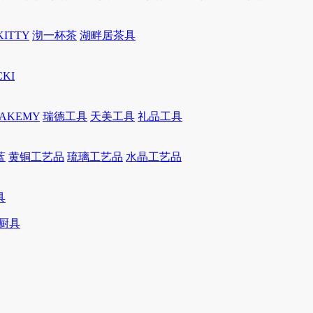
KITTY
沏一杯茶
湖畔居茶具
CKI
JAKEMY
瑞德工具
天美工具
礼品工具
蓝
黄铜工艺品
琉璃工艺品
水晶工艺品
具
厨具