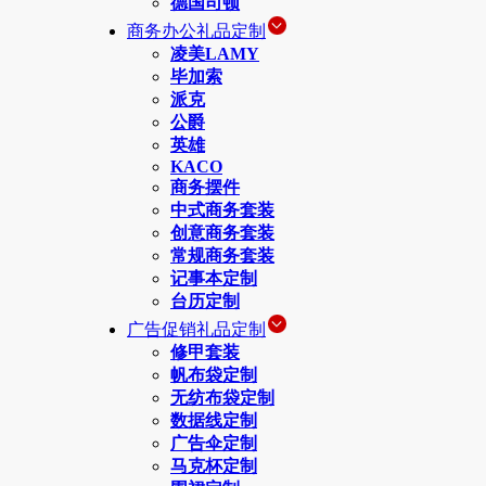
德国司顿
商务办公礼品定制
凌美LAMY
毕加索
派克
公爵
英雄
KACO
商务摆件
中式商务套装
创意商务套装
常规商务套装
记事本定制
台历定制
广告促销礼品定制
修甲套装
帆布袋定制
无纺布袋定制
数据线定制
广告伞定制
马克杯定制