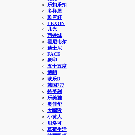
乐扣乐扣
多样屋
乾唐轩
LEXON
几光
西铁城
霍尼韦尔
迪士尼
FACE
象印
五十五度
博朗
欧乐B
韩国777
特美刻
乐美雅
奥佳华
大嘴猴
小黄人
贝洛可
草莓生活