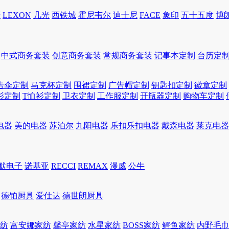
轩
LEXON
几光
西铁城
霍尼韦尔
迪士尼
FACE
象印
五十五度
博
中式商务套装
创意商务套装
常规商务套装
记事本定制
台历定
告伞定制
马克杯定制
围裙定制
广告帽定制
钥匙扣定制
徽章定制
衫定制
T恤衫定制
卫衣定制
工作服定制
开瓶器定制
购物车定制
电器
美的电器
苏泊尔
九阳电器
乐扣乐扣电器
戴森电器
莱克电器
默电子
诺基亚
RECCI
REMAX
漫威
公牛
德铂厨具
爱仕达
德世朗厨具
家纺
富安娜家纺
馨亭家纺
水星家纺
BOSS家纺
鳄鱼家纺
内野毛