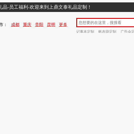
销礼品-员工福利-欢迎来到上鼎文泰礼品定制！
市：
成都
重庆
贵阳
昆明
更多
记事本定制
帆布袋定制
广告伞