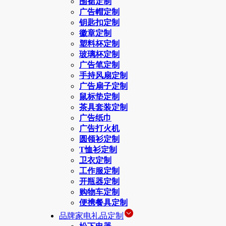
围裙定制
广告帽定制
钥匙扣定制
徽章定制
塑料杯定制
玻璃杯定制
广告笔定制
手持风扇定制
广告扇子定制
鼠标垫定制
茶具套装定制
广告纸巾
广告打火机
圆领衫定制
T恤衫定制
卫衣定制
工作服定制
开瓶器定制
购物车定制
便携餐具定制
品牌家电礼品定制