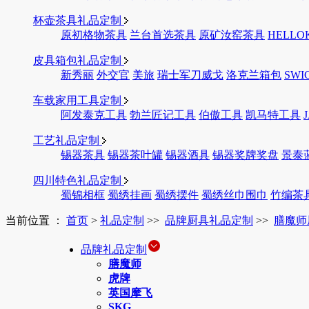
杯壶茶具礼品定制
原初格物茶具
兰台首选茶具
原矿汝窑茶具
HELLO
皮具箱包礼品定制
新秀丽
外交官
美旅
瑞士军刀威戈
洛克兰箱包
SWI
车载家用工具定制
阿发泰克工具
勃兰匠记工具
伯傲工具
凯马特工具
工艺礼品定制
锡器茶具
锡器茶叶罐
锡器酒具
锡器奖牌奖盘
景泰
四川特色礼品定制
蜀锦相框
蜀绣挂画
蜀绣摆件
蜀绣丝巾围巾
竹编茶
当前位置 ：
首页
>
礼品定制
>>
品牌厨具礼品定制
>>
膳魔师
品牌礼品定制
膳魔师
虎牌
英国摩飞
SKG