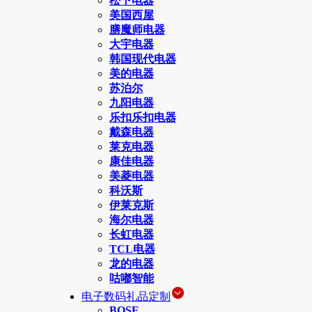
松下电器
美国西屋
膳魔师电器
大宇电器
韩国现代电器
美的电器
苏泊尔
九阳电器
乐扣乐扣电器
戴森电器
莱克电器
康佳电器
美菱电器
科沃斯
伊莱克斯
海尔电器
长虹电器
TCL电器
龙的电器
咕嘟智能
电子数码礼品定制
BOSE