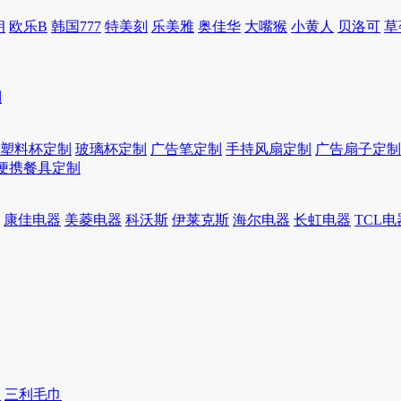
朗
欧乐B
韩国777
特美刻
乐美雅
奥佳华
大嘴猴
小黄人
贝洛可
草
制
塑料杯定制
玻璃杯定制
广告笔定制
手持风扇定制
广告扇子定制
便携餐具定制
康佳电器
美菱电器
科沃斯
伊莱克斯
海尔电器
长虹电器
TCL电
巾
三利毛巾