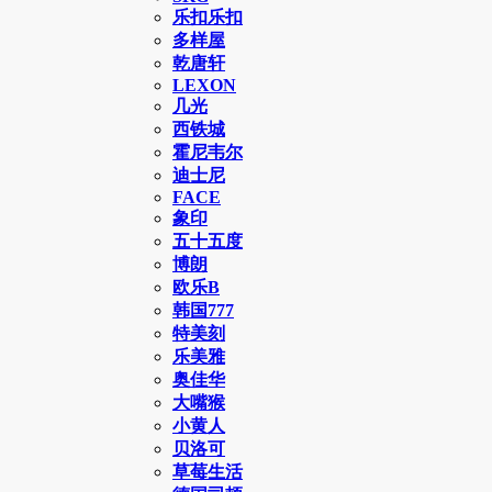
乐扣乐扣
多样屋
乾唐轩
LEXON
几光
西铁城
霍尼韦尔
迪士尼
FACE
象印
五十五度
博朗
欧乐B
韩国777
特美刻
乐美雅
奥佳华
大嘴猴
小黄人
贝洛可
草莓生活