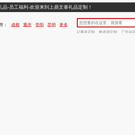
销礼品-员工福利-欢迎来到上鼎文泰礼品定制！
市：
成都
重庆
贵阳
昆明
更多
记事本定制
帆布袋定制
广告伞