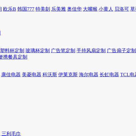
朗
欧乐B
韩国777
特美刻
乐美雅
奥佳华
大嘴猴
小黄人
贝洛可
草
制
塑料杯定制
玻璃杯定制
广告笔定制
手持风扇定制
广告扇子定制
便携餐具定制
康佳电器
美菱电器
科沃斯
伊莱克斯
海尔电器
长虹电器
TCL电
巾
三利毛巾