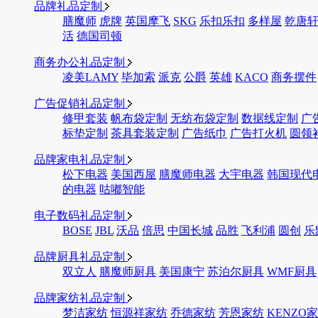
品牌礼品定制
膳魔师
虎牌
英国摩飞
SKG
乐扣乐扣
多样屋
乾唐
活
德国司顿
商务办公礼品定制
凌美LAMY
毕加索
派克
公爵
英雄
KACO
商务摆件
广告促销礼品定制
修甲套装
帆布袋定制
无纺布袋定制
数据线定制
广
标垫定制
茶具套装定制
广告纸巾
广告打火机
圆领
品牌家电礼品定制
松下电器
美国西屋
膳魔师电器
大宇电器
韩国现代
的电器
咕嘟智能
电子数码礼品定制
BOSE
JBL
沃品
倍思
中国长城
品胜
飞利浦
圆创
乐
品牌厨具礼品定制
双立人
膳魔师厨具
美国康宁
苏泊尔厨具
WMF厨具
品牌家纺礼品定制
梦洁家纺
恒源祥家纺
乔德家纺
芳恩家纺
KENZO