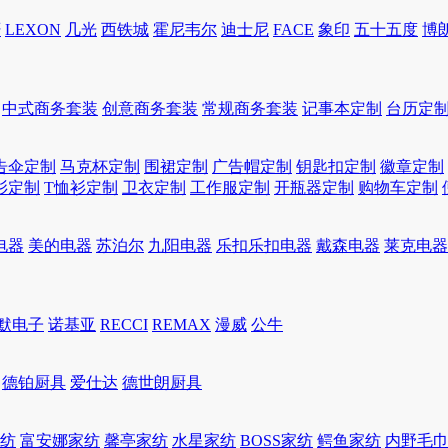
轩
LEXON
几光
西铁城
霍尼韦尔
迪士尼
FACE
象印
五十五度
博
中式商务套装
创意商务套装
常规商务套装
记事本定制
台历定
告伞定制
马克杯定制
围裙定制
广告帽定制
钥匙扣定制
徽章定制
衫定制
T恤衫定制
卫衣定制
工作服定制
开瓶器定制
购物车定制
电器
美的电器
苏泊尔
九阳电器
乐扣乐扣电器
戴森电器
莱克电器
默电子
诺基亚
RECCI
REMAX
漫威
公牛
德铂厨具
爱仕达
德世朗厨具
家纺
富安娜家纺
馨亭家纺
水星家纺
BOSS家纺
鳄鱼家纺
内野毛