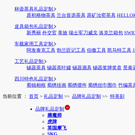
杯壶茶具礼品定制
原初格物茶具
兰台首选茶具
原矿汝窑茶具
HELLO
皮具箱包礼品定制
新秀丽
外交官
美旅
瑞士军刀威戈
洛克兰箱包
SWI
车载家用工具定制
阿发泰克工具
勃兰匠记工具
伯傲工具
凯马特工具
工艺礼品定制
锡器茶具
锡器茶叶罐
锡器酒具
锡器奖牌奖盘
景泰
四川特色礼品定制
蜀锦相框
蜀绣挂画
蜀绣摆件
蜀绣丝巾围巾
竹编茶
当前位置 ：
首页
>
礼品定制
>>
品牌礼品定制
>>
特美刻
品牌礼品定制
膳魔师
虎牌
英国摩飞
SKG