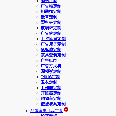
围裙定制
广告帽定制
钥匙扣定制
徽章定制
塑料杯定制
玻璃杯定制
广告笔定制
手持风扇定制
广告扇子定制
鼠标垫定制
茶具套装定制
广告纸巾
广告打火机
圆领衫定制
T恤衫定制
卫衣定制
工作服定制
开瓶器定制
购物车定制
便携餐具定制
品牌家电礼品定制