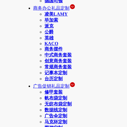
德国司顿
商务办公礼品定制
凌美LAMY
毕加索
派克
公爵
英雄
KACO
商务摆件
中式商务套装
创意商务套装
常规商务套装
记事本定制
台历定制
广告促销礼品定制
修甲套装
帆布袋定制
无纺布袋定制
数据线定制
广告伞定制
马克杯定制