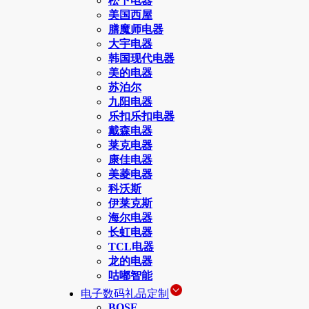
松下电器
美国西屋
膳魔师电器
大宇电器
韩国现代电器
美的电器
苏泊尔
九阳电器
乐扣乐扣电器
戴森电器
莱克电器
康佳电器
美菱电器
科沃斯
伊莱克斯
海尔电器
长虹电器
TCL电器
龙的电器
咕嘟智能
电子数码礼品定制
BOSE