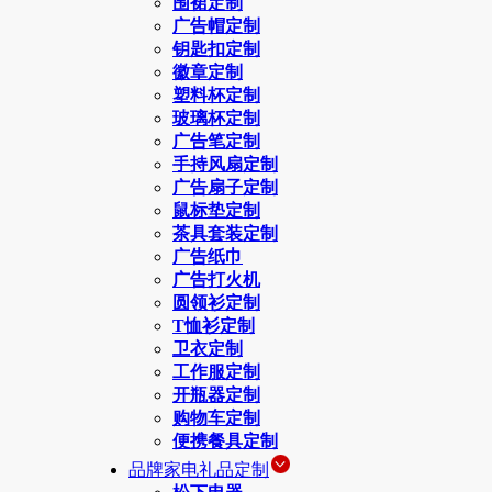
围裙定制
广告帽定制
钥匙扣定制
徽章定制
塑料杯定制
玻璃杯定制
广告笔定制
手持风扇定制
广告扇子定制
鼠标垫定制
茶具套装定制
广告纸巾
广告打火机
圆领衫定制
T恤衫定制
卫衣定制
工作服定制
开瓶器定制
购物车定制
便携餐具定制
品牌家电礼品定制