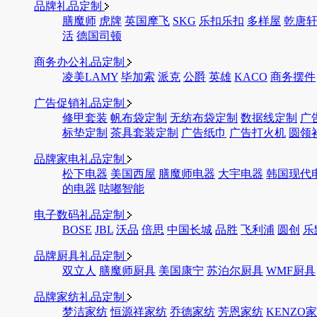
品牌礼品定制
膳魔师
虎牌
英国摩飞
SKG
乐扣乐扣
多样屋
乾唐
活
德国司顿
商务办公礼品定制
凌美LAMY
毕加索
派克
公爵
英雄
KACO
商务摆件
广告促销礼品定制
修甲套装
帆布袋定制
无纺布袋定制
数据线定制
广
标垫定制
茶具套装定制
广告纸巾
广告打火机
圆领
品牌家电礼品定制
松下电器
美国西屋
膳魔师电器
大宇电器
韩国现代
的电器
咕嘟智能
电子数码礼品定制
BOSE
JBL
沃品
倍思
中国长城
品胜
飞利浦
圆创
乐
品牌厨具礼品定制
双立人
膳魔师厨具
美国康宁
苏泊尔厨具
WMF厨具
品牌家纺礼品定制
梦洁家纺
恒源祥家纺
乔德家纺
芳恩家纺
KENZO