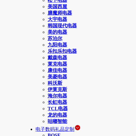
松下电器
美国西屋
膳魔师电器
大宇电器
韩国现代电器
美的电器
苏泊尔
九阳电器
乐扣乐扣电器
戴森电器
莱克电器
康佳电器
美菱电器
科沃斯
伊莱克斯
海尔电器
长虹电器
TCL电器
龙的电器
咕嘟智能
电子数码礼品定制
BOSE