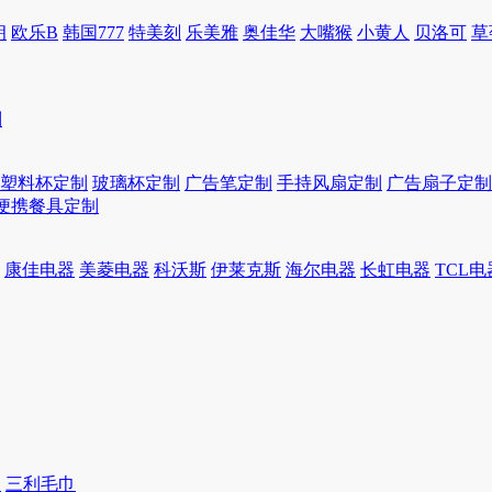
朗
欧乐B
韩国777
特美刻
乐美雅
奥佳华
大嘴猴
小黄人
贝洛可
草
制
塑料杯定制
玻璃杯定制
广告笔定制
手持风扇定制
广告扇子定制
便携餐具定制
康佳电器
美菱电器
科沃斯
伊莱克斯
海尔电器
长虹电器
TCL电
巾
三利毛巾