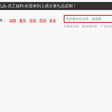
销礼品-员工福利-欢迎来到上鼎文泰礼品定制！
市：
成都
重庆
贵阳
昆明
更多
记事本定制
帆布袋定制
广告伞