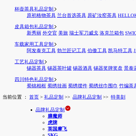
杯壶茶具礼品定制
原初格物茶具
兰台首选茶具
原矿汝窑茶具
HELLO
皮具箱包礼品定制
新秀丽
外交官
美旅
瑞士军刀威戈
洛克兰箱包
SWI
车载家用工具定制
阿发泰克工具
勃兰匠记工具
伯傲工具
凯马特工具
工艺礼品定制
锡器茶具
锡器茶叶罐
锡器酒具
锡器奖牌奖盘
景泰
四川特色礼品定制
蜀锦相框
蜀绣挂画
蜀绣摆件
蜀绣丝巾围巾
竹编茶
当前位置 ：
首页
>
礼品定制
>>
品牌礼品定制
>>
特美刻
品牌礼品定制
膳魔师
虎牌
英国摩飞
SKG