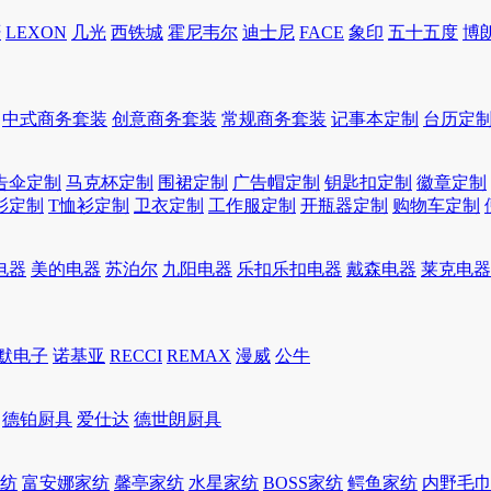
轩
LEXON
几光
西铁城
霍尼韦尔
迪士尼
FACE
象印
五十五度
博
中式商务套装
创意商务套装
常规商务套装
记事本定制
台历定
告伞定制
马克杯定制
围裙定制
广告帽定制
钥匙扣定制
徽章定制
衫定制
T恤衫定制
卫衣定制
工作服定制
开瓶器定制
购物车定制
电器
美的电器
苏泊尔
九阳电器
乐扣乐扣电器
戴森电器
莱克电器
默电子
诺基亚
RECCI
REMAX
漫威
公牛
德铂厨具
爱仕达
德世朗厨具
家纺
富安娜家纺
馨亭家纺
水星家纺
BOSS家纺
鳄鱼家纺
内野毛