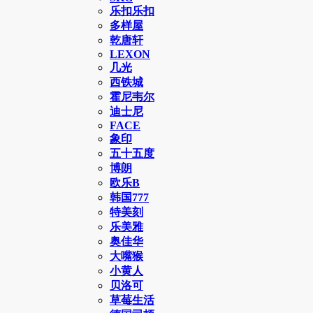
乐扣乐扣
多样屋
乾唐轩
LEXON
几光
西铁城
霍尼韦尔
迪士尼
FACE
象印
五十五度
博朗
欧乐B
韩国777
特美刻
乐美雅
奥佳华
大嘴猴
小黄人
贝洛可
草莓生活