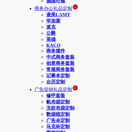
德国司顿
商务办公礼品定制
凌美LAMY
毕加索
派克
公爵
英雄
KACO
商务摆件
中式商务套装
创意商务套装
常规商务套装
记事本定制
台历定制
广告促销礼品定制
修甲套装
帆布袋定制
无纺布袋定制
数据线定制
广告伞定制
马克杯定制