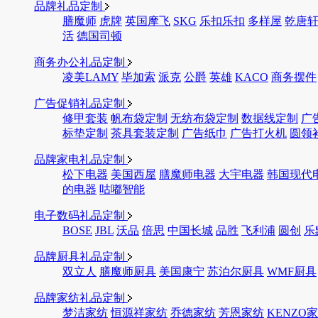
品牌礼品定制
膳魔师
虎牌
英国摩飞
SKG
乐扣乐扣
多样屋
乾唐
活
德国司顿
商务办公礼品定制
凌美LAMY
毕加索
派克
公爵
英雄
KACO
商务摆件
广告促销礼品定制
修甲套装
帆布袋定制
无纺布袋定制
数据线定制
广
标垫定制
茶具套装定制
广告纸巾
广告打火机
圆领
品牌家电礼品定制
松下电器
美国西屋
膳魔师电器
大宇电器
韩国现代
的电器
咕嘟智能
电子数码礼品定制
BOSE
JBL
沃品
倍思
中国长城
品胜
飞利浦
圆创
乐
品牌厨具礼品定制
双立人
膳魔师厨具
美国康宁
苏泊尔厨具
WMF厨具
品牌家纺礼品定制
梦洁家纺
恒源祥家纺
乔德家纺
芳恩家纺
KENZO