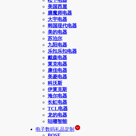
松下电器
美国西屋
膳魔师电器
大宇电器
韩国现代电器
美的电器
苏泊尔
九阳电器
乐扣乐扣电器
戴森电器
莱克电器
康佳电器
美菱电器
科沃斯
伊莱克斯
海尔电器
长虹电器
TCL电器
龙的电器
咕嘟智能
电子数码礼品定制
BOSE