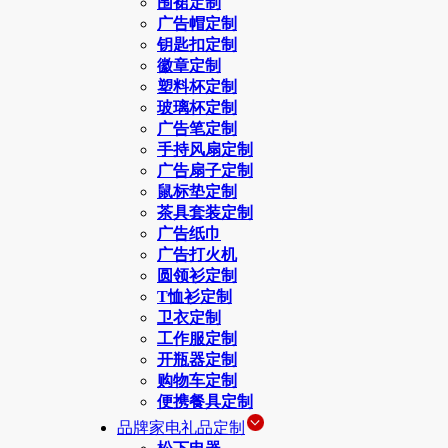
围裙定制
广告帽定制
钥匙扣定制
徽章定制
塑料杯定制
玻璃杯定制
广告笔定制
手持风扇定制
广告扇子定制
鼠标垫定制
茶具套装定制
广告纸巾
广告打火机
圆领衫定制
T恤衫定制
卫衣定制
工作服定制
开瓶器定制
购物车定制
便携餐具定制
品牌家电礼品定制