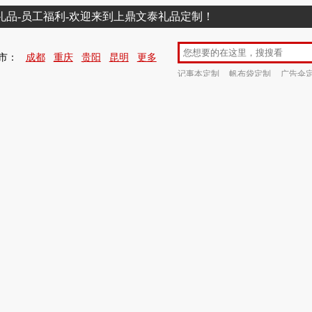
销礼品-员工福利-欢迎来到上鼎文泰礼品定制！
市：
成都
重庆
贵阳
昆明
更多
记事本定制
帆布袋定制
广告伞