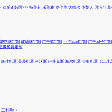
朗
欧乐B
韩国777
特美刻
乐美雅
奥佳华
大嘴猴
小黄人
贝洛可
草
制
塑料杯定制
玻璃杯定制
广告笔定制
手持风扇定制
广告扇子定制
便携餐具定制
康佳电器
美菱电器
科沃斯
伊莱克斯
海尔电器
长虹电器
TCL电
巾
三利毛巾