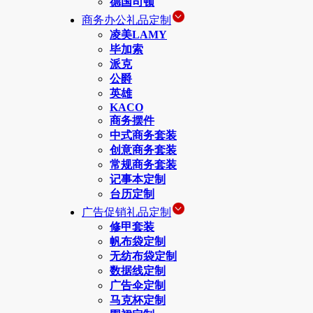
德国司顿
商务办公礼品定制
凌美LAMY
毕加索
派克
公爵
英雄
KACO
商务摆件
中式商务套装
创意商务套装
常规商务套装
记事本定制
台历定制
广告促销礼品定制
修甲套装
帆布袋定制
无纺布袋定制
数据线定制
广告伞定制
马克杯定制