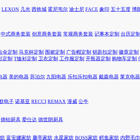
轩
LEXON
几光
西铁城
霍尼韦尔
迪士尼
FACE
象印
五十五度
博
中式商务套装
创意商务套装
常规商务套装
记事本定制
台历定
告伞定制
马克杯定制
围裙定制
广告帽定制
钥匙扣定制
徽章定制
衫定制
T恤衫定制
卫衣定制
工作服定制
开瓶器定制
购物车定制
电器
美的电器
苏泊尔
九阳电器
乐扣乐扣电器
戴森电器
莱克电器
默电子
诺基亚
RECCI
REMAX
漫威
公牛
德铂厨具
爱仕达
德世朗厨具
家纺
富安娜家纺
馨亭家纺
水星家纺
BOSS家纺
鳄鱼家纺
内野毛