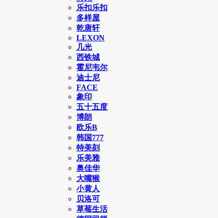
乐扣乐扣
多样屋
乾唐轩
LEXON
几光
西铁城
霍尼韦尔
迪士尼
FACE
象印
五十五度
博朗
欧乐B
韩国777
特美刻
乐美雅
奥佳华
大嘴猴
小黄人
贝洛可
草莓生活