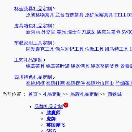
杯壶茶具礼品定制
原初格物茶具
兰台首选茶具
原矿汝窑茶具
HELLO
皮具箱包礼品定制
新秀丽
外交官
美旅
瑞士军刀威戈
洛克兰箱包
SWI
车载家用工具定制
阿发泰克工具
勃兰匠记工具
伯傲工具
凯马特工具
工艺礼品定制
锡器茶具
锡器茶叶罐
锡器酒具
锡器奖牌奖盘
景泰
四川特色礼品定制
蜀锦相框
蜀绣挂画
蜀绣摆件
蜀绣丝巾围巾
竹编茶
当前位置 ：
首页
>
礼品定制
>>
品牌礼品定制
>>
西铁城
品牌礼品定制
膳魔师
虎牌
英国摩飞
SKG