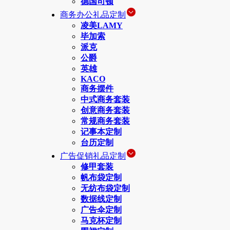
德国司顿
商务办公礼品定制
凌美LAMY
毕加索
派克
公爵
英雄
KACO
商务摆件
中式商务套装
创意商务套装
常规商务套装
记事本定制
台历定制
广告促销礼品定制
修甲套装
帆布袋定制
无纺布袋定制
数据线定制
广告伞定制
马克杯定制