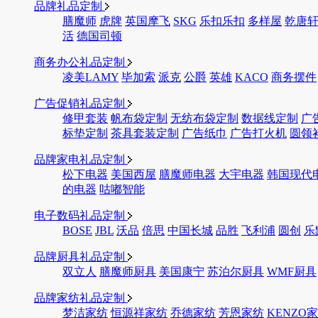
品牌礼品定制
膳魔师
虎牌
英国摩飞
SKG
乐扣乐扣
多样屋
乾唐
活
德国司顿
商务办公礼品定制
凌美LAMY
毕加索
派克
公爵
英雄
KACO
商务摆件
广告促销礼品定制
修甲套装
帆布袋定制
无纺布袋定制
数据线定制
广
标垫定制
茶具套装定制
广告纸巾
广告打火机
圆领
品牌家电礼品定制
松下电器
美国西屋
膳魔师电器
大宇电器
韩国现代
的电器
咕嘟智能
电子数码礼品定制
BOSE
JBL
沃品
倍思
中国长城
品胜
飞利浦
圆创
乐
品牌厨具礼品定制
双立人
膳魔师厨具
美国康宁
苏泊尔厨具
WMF厨具
品牌家纺礼品定制
梦洁家纺
恒源祥家纺
乔德家纺
芳恩家纺
KENZO