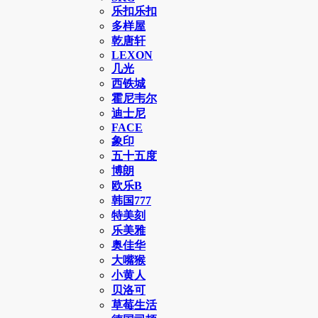
乐扣乐扣
多样屋
乾唐轩
LEXON
几光
西铁城
霍尼韦尔
迪士尼
FACE
象印
五十五度
博朗
欧乐B
韩国777
特美刻
乐美雅
奥佳华
大嘴猴
小黄人
贝洛可
草莓生活