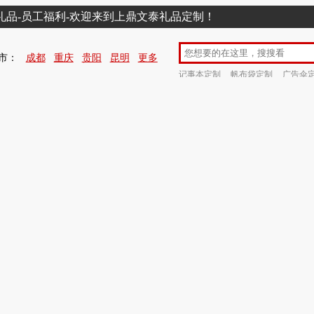
销礼品-员工福利-欢迎来到上鼎文泰礼品定制！
市：
成都
重庆
贵阳
昆明
更多
记事本定制
帆布袋定制
广告伞