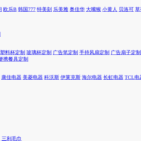
朗
欧乐B
韩国777
特美刻
乐美雅
奥佳华
大嘴猴
小黄人
贝洛可
草
制
塑料杯定制
玻璃杯定制
广告笔定制
手持风扇定制
广告扇子定制
便携餐具定制
康佳电器
美菱电器
科沃斯
伊莱克斯
海尔电器
长虹电器
TCL电
巾
三利毛巾