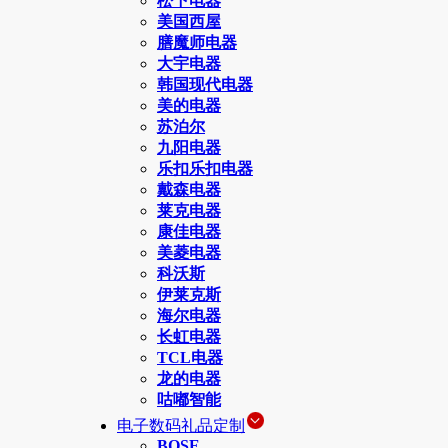
松下电器
美国西屋
膳魔师电器
大宇电器
韩国现代电器
美的电器
苏泊尔
九阳电器
乐扣乐扣电器
戴森电器
莱克电器
康佳电器
美菱电器
科沃斯
伊莱克斯
海尔电器
长虹电器
TCL电器
龙的电器
咕嘟智能
电子数码礼品定制
BOSE