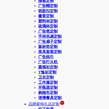
围裙定制
广告帽定制
钥匙扣定制
徽章定制
塑料杯定制
玻璃杯定制
广告笔定制
手持风扇定制
广告扇子定制
鼠标垫定制
茶具套装定制
广告纸巾
广告打火机
圆领衫定制
T恤衫定制
卫衣定制
工作服定制
开瓶器定制
购物车定制
便携餐具定制
品牌家电礼品定制