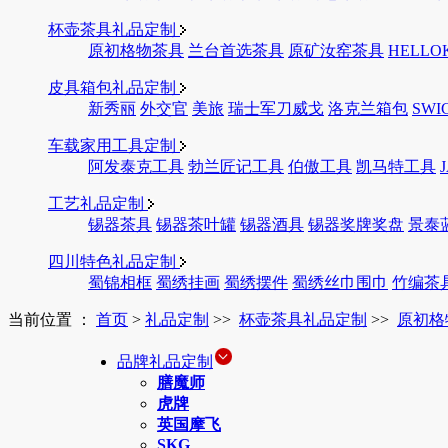
杯壶茶具礼品定制
原初格物茶具
兰台首选茶具
原矿汝窑茶具
HELLO
皮具箱包礼品定制
新秀丽
外交官
美旅
瑞士军刀威戈
洛克兰箱包
SWI
车载家用工具定制
阿发泰克工具
勃兰匠记工具
伯傲工具
凯马特工具
工艺礼品定制
锡器茶具
锡器茶叶罐
锡器酒具
锡器奖牌奖盘
景泰
四川特色礼品定制
蜀锦相框
蜀绣挂画
蜀绣摆件
蜀绣丝巾围巾
竹编茶
当前位置 ：
首页
>
礼品定制
>>
杯壶茶具礼品定制
>>
原初格
品牌礼品定制
膳魔师
虎牌
英国摩飞
SKG