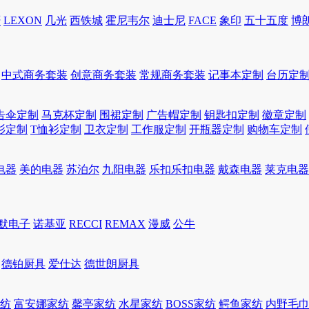
轩
LEXON
几光
西铁城
霍尼韦尔
迪士尼
FACE
象印
五十五度
博
中式商务套装
创意商务套装
常规商务套装
记事本定制
台历定
告伞定制
马克杯定制
围裙定制
广告帽定制
钥匙扣定制
徽章定制
衫定制
T恤衫定制
卫衣定制
工作服定制
开瓶器定制
购物车定制
电器
美的电器
苏泊尔
九阳电器
乐扣乐扣电器
戴森电器
莱克电器
默电子
诺基亚
RECCI
REMAX
漫威
公牛
德铂厨具
爱仕达
德世朗厨具
家纺
富安娜家纺
馨亭家纺
水星家纺
BOSS家纺
鳄鱼家纺
内野毛