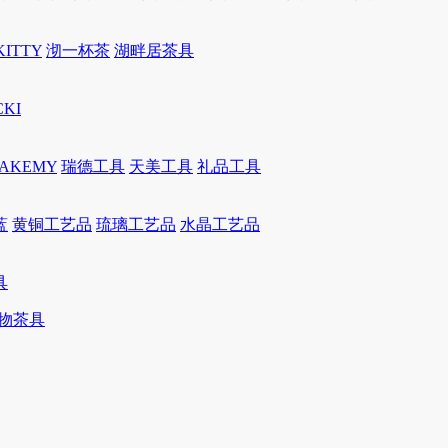
KITTY
沏一杯茶
湖畔居茶具
CKI
JAKEMY
瑞德工具
天美工具
礼品工具
蓝
黄铜工艺品
琉璃工艺品
水晶工艺品
具
物茶具